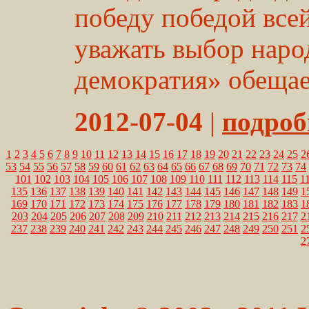
победу победой все
уважать выбор наро
демократия» обещает
2012-07-04
|
подробн
1
2
3
4
5
6
7
8
9
10
11
12
13
14
15
16
17
18
19
20
21
22
23
24
25
2
53
54
55
56
57
58
59
60
61
62
63
64
65
66
67
68
69
70
71
72
73
74
101
102
103
104
105
106
107
108
109
110
111
112
113
114
115
1
135
136
137
138
139
140
141
142
143
144
145
146
147
148
149
1
169
170
171
172
173
174
175
176
177
178
179
180
181
182
183
1
203
204
205
206
207
208
209
210
211
212
213
214
215
216
217
2
237
238
239
240
241
242
243
244
245
246
247
248
249
250
251
2
2