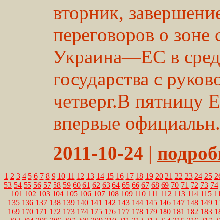
вторник, завершени
переговоров о зоне
Украина—ЕС в среду
государства с руко
четверг.В пятницу 
впервые официальн.
2011-10-24
|
подробн
1
2
3
4
5
6
7
8
9
10
11
12
13
14
15
16
17
18
19
20
21
22
23
24
25
2
53
54
55
56
57
58
59
60
61
62
63
64
65
66
67
68
69
70
71
72
73
74
101
102
103
104
105
106
107
108
109
110
111
112
113
114
115
1
135
136
137
138
139
140
141
142
143
144
145
146
147
148
149
1
169
170
171
172
173
174
175
176
177
178
179
180
181
182
183
1