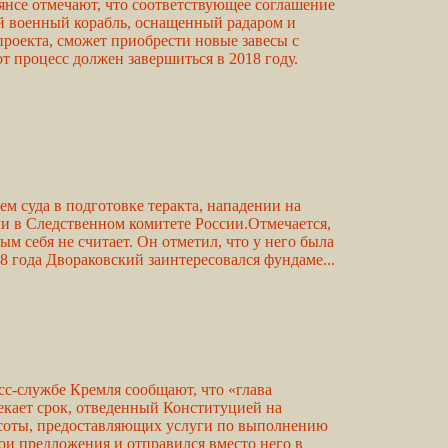
нсе отмечают, что соответствующее соглашение
ий военный корабль, оснащенный радаром и
роекта, сможет приобрести новые завесы с
т процесс должен завершиться в 2018 году.
 суда в подготовке теракта, нападении на
и в Следственном комитете России.Отмечается,
м себя не считает. Он отметил, что у него была
08 года Двораковский заинтересовался фундаме...
сс-службе Кремля сообщают, что «глава
екает срок, отведенный Конституцией на
расоты, предоставляющих услуги по выполнению
ои предложения и отправился вместо него в