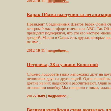
2012-10-11
|
подробнее...
Барак Обама выступил за легализаци
Президент Соединенных Штатов Барак Обама счи
вечером 9 мая, в эфире телеканала ABC. Так Об
президент подчеркнул, что это его частное мнен
дочерей, Малии и Саши, есть друзья, которые 
не име...
2012-10-11
|
подробнее...
Петровка, 38 и узники Болотной
Сложно подобрать таких непохожих друг на друг
непохожих друг на друга людей. Одни спокойны, 
другие на них надеются и рассчитывают. Одни к
отношении ошибку. Мы говорили с ними, задавал
2012-10-09
|
подробнее...
Великая китайская стена оказалась дл