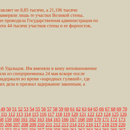
авляет не 8,85 тысячи, а 21,196 тысячи
амеряли лишь те участки Великой стены,
ние проводила Государственная администрация по
ти 44 тысячи участков стены и ее форпостов,
ей Удальцов. Им вменяли в вину неповиновение
или из спецприемника 24 мая вскоре после
адержали во время «народных гуляний», где
х дела и признал задержание законным, а
49
50
51
52
53
54
55
56
57
58
59
60
61
62
63
64
65
66
67
68
69
70
111
112
113
114
115
116
117
118
119
120
121
122
123
124
125
126
58
159
160
161
162
163
164
165
166
167
168
169
170
171
172
173
05
206
207
208
209
210
211
212
213
214
215
216
217
218
219
220
52
253
254
255
256
257
258
259
260
261
262
263
264
265
266
267