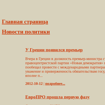
Главная страница
Новости политики
У Греции появился премьер
Вчера в Греции в должность премьер-министра с
правоцентристской партии «Новая демократия» 
пообещал провести с международными партнерам
уважение и приверженность обязательствам госу
вполне п...
2012-10-12
|
подробнее...
ЕвроПРО прошла первую фазу