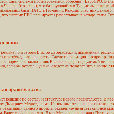
вой фазы системы противоракетной обороны – ЕвроПРО. В алья
 в Чикаго. Это значит, что базирующийся в Турции американск
омандования базы НАТО в Германии. Каждый участник данного п
 что систему ПРО планируется развертывать в четыре этапа. Это
 колонии
о режима приговорен Виктор Двораковский, признанный решением
ия и возбуждении ненависти. Такую информацию распространил
 лет тюремного заключения. В свою очередь подсудимый виновны
ил, если бы захотел. Однако, следствие полагает, что в конце 20
став правительства
т решение по составу и структуре нового правительства. В пре
ром Дмитрием Медведевым». Напомним, что в начале недели ист
 реализации данного проекта, оказала крупная сеть салонов к
. Ранее сообщалось, что 15 мая Медведев представил Путину св