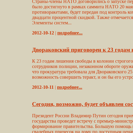
Страны-члены НАТО договорились о запуске пер
было достигнуто в рамках саммита НАТО 20 мая
противоракетами, будет передан под контроль к
двадцати процентной скидкой. Также отмечается,
Элементы систем...
2012-10-12
|
подробнее...
Двораковский приговорен к 23 годам
К 23 годам лишения свободы в колонии строгог
сотрудников полиции, незаконном обороте оруж
что прокуратура требовала для Двораковского 25
возможность совершить теракт, и он бы его устро
2012-10-11
|
подробнее...
Сегодня, возможно, будет объявлен со
Президент России Владимир Путин сегодня приме
государства проведет встречу с премьер-минист
формирование правительства. Большую помощь в
свадебных причесок на дому по доступным ценам