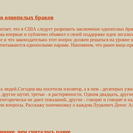
ю однополых браков
тает, что в США следует разрешить заключение однополых брак
ама впервые и публично объявил о своей поддержке идеи легали
ие и что законодательно этот вопрос должен решаться на уровне
воспитываются однополыми парами. Напомним, что ранее вице-п
а людей.Сегодня мы посетили изолятор, а в нем - десятерых узн
другие шутят, третьи - в растерянности. Одним двадцать, другим
атегорически не дают показаний, другие - говорят и говорят в
и вопросы. Расскажу понемножку о каждом.Луцкевич Денис Алекс
иннее, чем считалось ранее