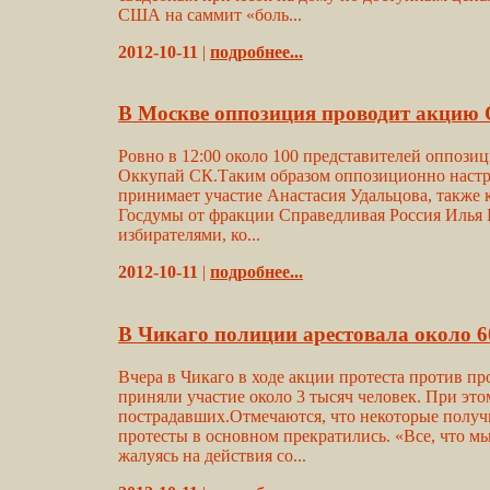
США на саммит «боль...
2012-10-11
|
подробнее...
В Москве оппозиция проводит акцию
Ровно в 12:00 около 100 представителей оппозиц
Оккупай СК.Таким образом оппозиционно настро
принимает участие Анастасия Удальцова, также 
Госдумы от фракции Справедливая Россия Илья П
избирателями, ко...
2012-10-11
|
подробнее...
В Чикаго полиции арестовала около 6
Вчера в Чикаго в ходе акции протеста против п
приняли участие около 3 тысяч человек. При эт
пострадавших.Отмечаются, что некоторые получи
протесты в основном прекратились. «Все, что мы 
жалуясь на действия со...