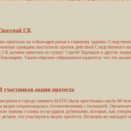
 Оккупай СК
ии приехало на volkswagen passat к главному зданию. Следстве
енные граждане выступили против действий Следственного ком
к СК должен приехать ее супруг Сергей Удальцов и другие лид
ономарев. Таким образом собравшиеся надеются, что это акция 
0 участников акции протеста
роведения в городе саммита НАТО были арестованы около 60 чел
ом акция сопровождалась столкновениями с полицией. Организат
ли травмы головы из-за ударов дубинками, которые, как утверж
делаем, это участвуем в акции протеста. Полиция же нападает на