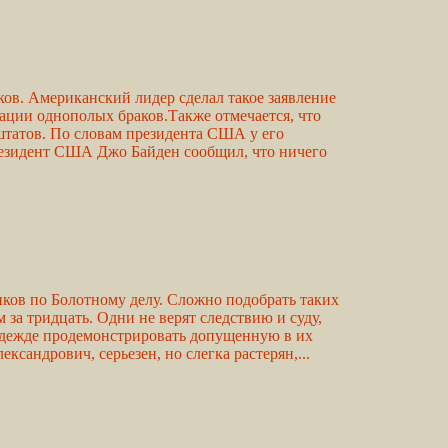
ов. Американский лидер сделал такое заявление
зации однополых браков.Также отмечается, что
 штатов. По словам президента США у его
резидент США Джо Байден сообщил, что ничего
иков по Болотному делу. Сложно подобрать таких
 за тридцать. Одни не верят следствию и суду,
 надежде продемонстрировать допущенную в их
андрович, серьезен, но слегка растерян,...