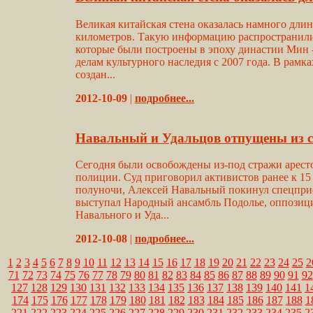
Великая китайская стена оказалась намного длинн
километров. Такую информацию распространили 
которые были построены в эпоху династии Мин -
делам культурного наследия с 2007 года. В рамк
создан...
2012-10-09
|
подробнее...
Навальный и Удальцов отпущены из с
Сегодня были освобождены из-под стражи арест
полиции. Суд приговорил активистов ранее к 15
полуночи, Алексей Навальный покинул спецприе
выступал Народный ансамбль Подолье, оппозици
Навального и Уда...
2012-10-08
|
подробнее...
1
2
3
4
5
6
7
8
9
10
11
12
13
14
15
16
17
18
19
20
21
22
23
24
25
2
71
72
73
74
75
76
77
78
79
80
81
82
83
84
85
86
87
88
89
90
91
92
127
128
129
130
131
132
133
134
135
136
137
138
139
140
141
1
174
175
176
177
178
179
180
181
182
183
184
185
186
187
188
1
221
222
223
224
225
226
227
228
229
230
231
232
233
234
235
2