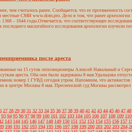
ее, чем считалось ранее. Сообщается, что ее протяженность сост
местные СМИ www.dom.pro. Дело в том, что ранее археологии з
 1368 – 1644 годы.Отмечается, что соответствующее исследова
ах последнего масштабного исследования археологии изучили поч
пецприемника после ареста
ованные на 15 суток оппозиционеры Алексей Навальный и Серг
 суткам ареста. Оба они были задержаны 8 мая.Удальцова отпуст
мник номер 1 ГУВД сегодня утром. Напомним, что активистов з
и в центре Москвы 8 мая. Пресненский суд Москвы рассмотрел и
6
27
28
29
30
31
32
33
34
35
36
37
38
39
40
41
42
43
44
45
46
47
48
93
94
95
96
97
98
99
100
101
102
103
104
105
106
107
108
109
110
42
143
144
145
146
147
148
149
150
151
152
153
154
155
156
157
1
89
190
191
192
193
194
195
196
197
198
199
200
201
202
203
204
2
36
237
238
239
240
241
242
243
244
245
246
247
248
249
250
251
2