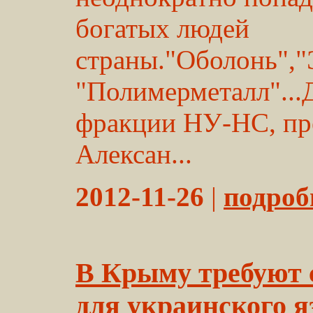
богатых людей
страны."Оболонь","
"Полимерметалл"...
фракции НУ-НС, пр
Алексан...
2012-11-26
|
подробн
В Крыму требуют 
для украинского 