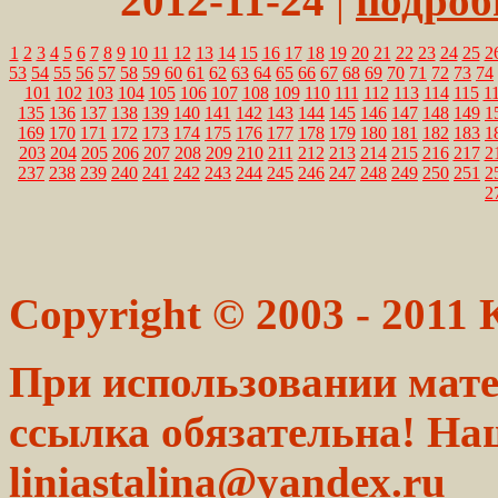
2012-11-24
|
подробн
1
2
3
4
5
6
7
8
9
10
11
12
13
14
15
16
17
18
19
20
21
22
23
24
25
2
53
54
55
56
57
58
59
60
61
62
63
64
65
66
67
68
69
70
71
72
73
74
101
102
103
104
105
106
107
108
109
110
111
112
113
114
115
1
135
136
137
138
139
140
141
142
143
144
145
146
147
148
149
1
169
170
171
172
173
174
175
176
177
178
179
180
181
182
183
1
203
204
205
206
207
208
209
210
211
212
213
214
215
216
217
2
237
238
239
240
241
242
243
244
245
246
247
248
249
250
251
2
2
Copyright © 2003 - 2011
При использовании мате
ссылка обязательна! На
liniastalina@yandex.ru