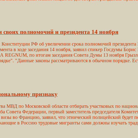
и своих полномочий и президента 14 ноября
к Конституции РФ об увеличении срока полномочий президента Р
та в ходе заседания 14 ноября, заявил спикер Госдумы Борис Г
ИА REGNUM, по итогам заседания Совета Думы 13 ноября Грызло
рядке". "Данные законы рассматриваются в обычном порядке. Ест
циональному признаку
ва МВД по Московской области отбирать участковых по национ
ба Совета Федерации, первый заместитель председателя Комите
изы во Францию, заявил, что этнический полицейский будет по
жающие в Россию трудовые мигранты сами должны изучать тради