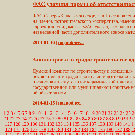
ФАС уточнил нормы об ответственнос
ФАС Северо-Кавказского округа в Постановлении
на членов потребительского кооператива, имеющ
коррекцию спидометра. ФАС указал, что члены п
невнесенной части дополнительного взноса кажд
2014-01-16
|
подробнее...
Законопроект о градостроительстве од
Думский комитет по строительству и земельным 
осуществлении градостроительной деятельности
предоставить ему каталог керамической плитки, 
государственной или муниципальной собственнос
об обязательном ...
2014-01-15
|
подробнее...
1
2
3
4
5
6
7
8
9
10
11
12
13
14
15
16
17
18
19
20
21
22
23
24
25
2
71
72
73
74
75
76
77
78
79
80
81
82
83
84
85
86
87
88
89
90
91
92
127
128
129
130
131
132
133
134
135
136
137
138
139
140
141
1
174
175
176
177
178
179
180
181
182
183
184
185
186
187
188
1
221
222
223
224
225
226
227
228
229
230
231
232
233
234
235
2