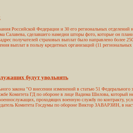
х
ания Российской Федерации и 30 его региональных отделений 
а Салавева, сделавшего намедни шторы фото, которые он планир
адрес получателей страховых выплат было направлено более 250
чения выплат в пользу кредитных организаций (11 региональны
лужащих будут увольнять
ного закона "О внесении изменений в статью 51 Федерального 
жбе Комитета ГД по обороне в лице Вадима Шилова, который не
военнослужащих, проходящих военную службу по контракту, ус
датель Комитета Госдумы по обороне Виктор ЗАВАРЗИН, в наст