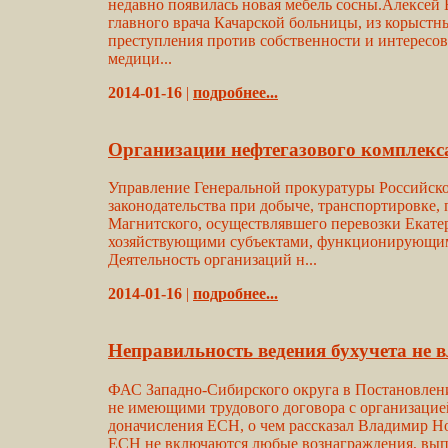
недавно появилась новая мебель сосны.Алексей Б
главного врача Качарской больницы, из корыст
преступления против собственности и интересо
медици...
2014-01-16
|
подробнее...
Организации нефтегазового комплекс
Управление Генеральной прокуратуры Российско
законодательства при добыче, транспортировке, 
Магнитского, осуществлявшего перевозки Екате
хозяйствующими субъектами, функционирующими
Деятельность организаций н...
2014-01-16
|
подробнее...
Неправильность ведения бухучета не 
ФАС Западно-Сибирского округа в Постановлении 
не имеющими трудового договора с организацией
доначисления ЕСН, о чем рассказал Владимир Но
ЕСН не включаются любые вознаграждения, выпл