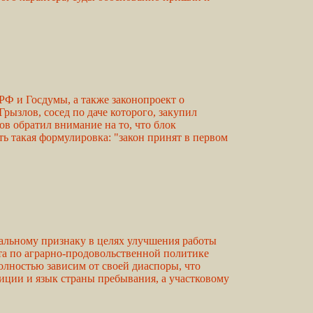
Ф и Госдумы, а также законопроект о
рызлов, сосед по даче которого, закупил
в обратил внимание на то, что блок
ь такая формулировка: "закон принят в первом
альному признаку в целях улучшения работы
та по аграрно-продовольственной политике
лностью зависим от своей диаспоры, что
ции и язык страны пребывания, а участковому