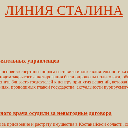
ЛИНИЯ СТАЛИНА
иятельных управленцев
а основе экспертного опроса составила индекс влиятельности ка
етодом закрытого анкетирования были опрошены политологи, об
ить близость госдеятелей к центру принятия решений, которая 
иях, проводимых главой государства, актуальности курируемого
ного врача осудили за невыгодные договора
за присвоение и растрату имущества в Костанайской области, с