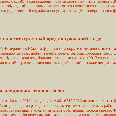
ерестюк, 1957 года рождения, обвинялся в том, что в период с 2
ных побуждений с использованием своего служебного положения
в государственной службы и госуправления."Достоверно зная о
а наносят серьезный вред окружающей среде
й Федерации в Южном федеральном округе отчиталось по итогам
переработке газа, нефти и нефтепродуктов. Как сообщает пресс
ринбурга в прошлом, большинство выявленных в 2013 году нару
 в этой отрасли, лицензионных требований, а также неправом
влечет доначисления налогов
от 24 мая 2013 г. по делу N А46-16513/2013 пояснил, что тот ф
, по договорам гражданского характера вместе с лицами, работ
сов, заказавший в компании смарт софт новый прокси сервер. Ф
ачиваемые физическим лицам по договорам гражданско-правово