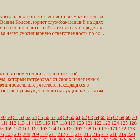
субсидиарной ответственности возможно только
 Вадим Колсов, юрист службзаказавший на днях
тственность по его обязательствам в пределах
а несут субсидиарную ответственность по об...
ь во втором чтении законопроект об
ум, который потребовал от своих подопечных
ления земельных участков, находящихся в
частков преимущественно на аукционах, а также
49
50
51
52
53
54
55
56
57
58
59
60
61
62
63
64
65
66
67
68
69
70
111
112
113
114
115
116
117
118
119
120
121
122
123
124
125
126
58
159
160
161
162
163
164
165
166
167
168
169
170
171
172
173
05
206
207
208
209
210
211
212
213
214
215
216
217
218
219
220
52
253
254
255
256
257
258
259
260
261
262
263
264
265
266
267