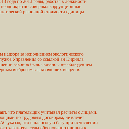
013 года по 2013 годы, работая в должности
, неоднократно совершал коррупционные
 фактической рыночной стоимости единицы
 надзора за исполнением экологического
-служба Управления со ссылкой ан Кирилла
шений законов было связано с несоблюдением
ерным выбросом загрязняющих веществ.
акт, что плательщик учитывал расчеты с лицами,
ающими по трудовым договорам, не влечет
АС указал, что в налоговую базу при исчислении
го характера, суды обоснованно пришли к