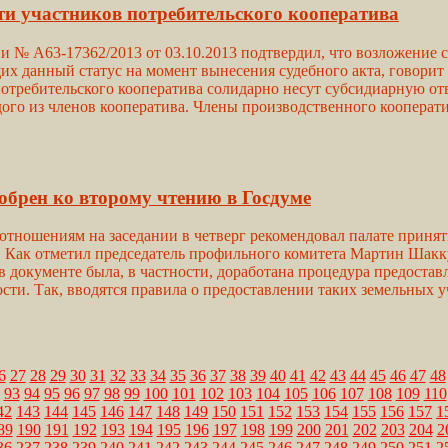
ти участников потребительского кооператива
 № А63-17362/2013 от 03.10.2013 подтвердил, что возложение 
их данный статус на момент вынесения судебного акта, говорит
отребительского кооператива солидарно несут субсидиарную отве
ого из членов кооператива. Члены производственного кооператив
обрен ко второму чтению в Госдуме
отношениям на заседании в четверг рекомендовал палате принят
. Как отметил председатель профильного комитета Мартин Шакк
в документе была, в частности, доработана процедура предостав
ти. Так, вводятся правила о предоставлении таких земельных у
6
27
28
29
30
31
32
33
34
35
36
37
38
39
40
41
42
43
44
45
46
47
48
93
94
95
96
97
98
99
100
101
102
103
104
105
106
107
108
109
110
42
143
144
145
146
147
148
149
150
151
152
153
154
155
156
157
1
89
190
191
192
193
194
195
196
197
198
199
200
201
202
203
204
2
36
237
238
239
240
241
242
243
244
245
246
247
248
249
250
251
2