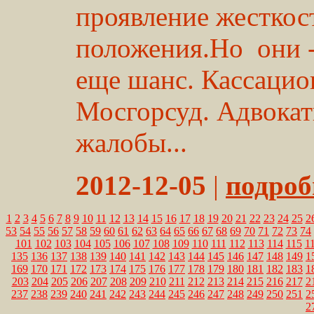
проявление жесткос
положения.Но они -
еще шанс. Кассацио
Мосгорсуд. Адвокат
жалобы...
2012-12-05
|
подробн
1
2
3
4
5
6
7
8
9
10
11
12
13
14
15
16
17
18
19
20
21
22
23
24
25
2
53
54
55
56
57
58
59
60
61
62
63
64
65
66
67
68
69
70
71
72
73
74
101
102
103
104
105
106
107
108
109
110
111
112
113
114
115
1
135
136
137
138
139
140
141
142
143
144
145
146
147
148
149
1
169
170
171
172
173
174
175
176
177
178
179
180
181
182
183
1
203
204
205
206
207
208
209
210
211
212
213
214
215
216
217
2
237
238
239
240
241
242
243
244
245
246
247
248
249
250
251
2
2