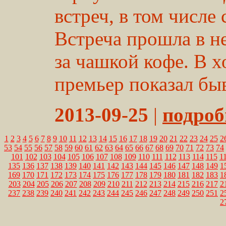
встреч, в том числе
Встреча прошла в н
за чашкой кофе. В х
премьер показал быв
2013-09-25
|
подробн
1
2
3
4
5
6
7
8
9
10
11
12
13
14
15
16
17
18
19
20
21
22
23
24
25
2
53
54
55
56
57
58
59
60
61
62
63
64
65
66
67
68
69
70
71
72
73
74
101
102
103
104
105
106
107
108
109
110
111
112
113
114
115
1
135
136
137
138
139
140
141
142
143
144
145
146
147
148
149
1
169
170
171
172
173
174
175
176
177
178
179
180
181
182
183
1
203
204
205
206
207
208
209
210
211
212
213
214
215
216
217
2
237
238
239
240
241
242
243
244
245
246
247
248
249
250
251
2
2