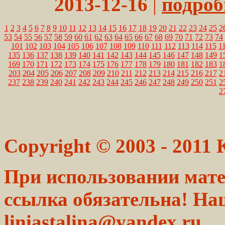
2013-12-16
|
подробн
1
2
3
4
5
6
7
8
9
10
11
12
13
14
15
16
17
18
19
20
21
22
23
24
25
2
53
54
55
56
57
58
59
60
61
62
63
64
65
66
67
68
69
70
71
72
73
74
101
102
103
104
105
106
107
108
109
110
111
112
113
114
115
1
135
136
137
138
139
140
141
142
143
144
145
146
147
148
149
1
169
170
171
172
173
174
175
176
177
178
179
180
181
182
183
1
203
204
205
206
207
208
209
210
211
212
213
214
215
216
217
2
237
238
239
240
241
242
243
244
245
246
247
248
249
250
251
2
2
Copyright © 2003 - 2011
При использовании мате
ссылка обязательна! На
liniastalina@yandex.ru