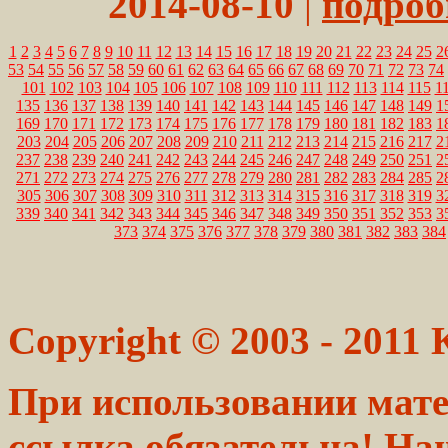
2014-08-10
|
подробн
1
2
3
4
5
6
7
8
9
10
11
12
13
14
15
16
17
18
19
20
21
22
23
24
25
2
53
54
55
56
57
58
59
60
61
62
63
64
65
66
67
68
69
70
71
72
73
74
101
102
103
104
105
106
107
108
109
110
111
112
113
114
115
1
135
136
137
138
139
140
141
142
143
144
145
146
147
148
149
1
169
170
171
172
173
174
175
176
177
178
179
180
181
182
183
1
203
204
205
206
207
208
209
210
211
212
213
214
215
216
217
2
237
238
239
240
241
242
243
244
245
246
247
248
249
250
251
2
271
272
273
274
275
276
277
278
279
280
281
282
283
284
285
2
305
306
307
308
309
310
311
312
313
314
315
316
317
318
319
3
339
340
341
342
343
344
345
346
347
348
349
350
351
352
353
3
373
374
375
376
377
378
379
380
381
382
383
384
Copyright © 2003 - 2011
При использовании мате
ссылка обязательна! На