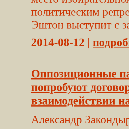
политическим репре
Эштон выступит с за
2014-08-12
|
подробн
Оппозиционные п
попробуют договор
взаимодействии н
Александр Закондыр