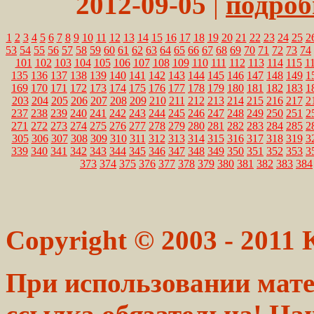
2012-09-05
|
подробн
1
2
3
4
5
6
7
8
9
10
11
12
13
14
15
16
17
18
19
20
21
22
23
24
25
2
53
54
55
56
57
58
59
60
61
62
63
64
65
66
67
68
69
70
71
72
73
74
101
102
103
104
105
106
107
108
109
110
111
112
113
114
115
1
135
136
137
138
139
140
141
142
143
144
145
146
147
148
149
1
169
170
171
172
173
174
175
176
177
178
179
180
181
182
183
1
203
204
205
206
207
208
209
210
211
212
213
214
215
216
217
2
237
238
239
240
241
242
243
244
245
246
247
248
249
250
251
2
271
272
273
274
275
276
277
278
279
280
281
282
283
284
285
2
305
306
307
308
309
310
311
312
313
314
315
316
317
318
319
3
339
340
341
342
343
344
345
346
347
348
349
350
351
352
353
3
373
374
375
376
377
378
379
380
381
382
383
384
Copyright © 2003 - 2011
При использовании мате