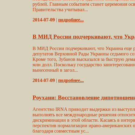
рублей. Главным событием станет церемония ос
Правительства учитывал...
2014-07-09
|
подробнее...
В МИД России подчеркивают, что Укр
В МИД России подчеркивают, что Украина еще р
депутатов Верховной Рады Украины седьмого соз
Кроме того, Зубанов высказался за быструю дем
млн долл. Поскольку государство заинтересова
вынесенный в загол...
2014-07-09
|
подробнее...
Роухани: Восстановление дипотноше
Агентство IRNA приводит выдержки из выступлен
выполнять все международные решения относител
дискриминации в этой области. Касаясь в интер
перспектив нормализации ирано-американских о
благодаря совместным ус...