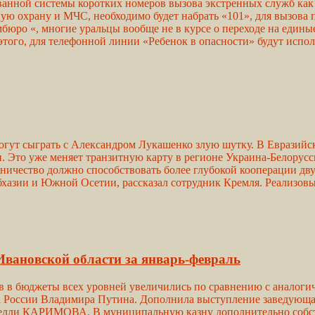
анной системы коротких номеров вызова экстренных служб как 
ную охрану и МЧС, необходимо будет набрать «101», для вызов
бюро «, многие уральцы вообще не в курсе о переходе на едины
того, для телефонной линии «Ребенок в опасности» будут испол
гут сыграть с Александром Лукашенко злую шутку. В Евразийск
. Это уже меняет транзитную карту в регионе Украина-Белорусс
дничество должно способствовать более глубокой кооперации дв
бхазии и Южной Осетии, рассказал сотрудник Кремля. Реализов
Ивановской области за январь-февраль
ов в бюджеты всех уровней увеличились по сравнению с аналоги
тра России Владимира Путина. Дополнила выступление заведующ
Нелли КАРИМОВА. В муниципальную казну дополнительно собст