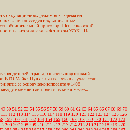
ертв оккупационных режимов «Тюрьма на
о-показания диссидентов, записанные
ынесен обвинительный приговор. Шевченковский
нности на это жилье за работником ЖЭКа. На
уководителей страны, занялись подготовкой
 ВТО Майкл Пунке заявлял, что в случае, если
инятие за основу законопроекта # 1408
и между нынешними политическими хозяев...
49
50
51
52
53
54
55
56
57
58
59
60
61
62
63
64
65
66
67
68
69
70
111
112
113
114
115
116
117
118
119
120
121
122
123
124
125
126
58
159
160
161
162
163
164
165
166
167
168
169
170
171
172
173
05
206
207
208
209
210
211
212
213
214
215
216
217
218
219
220
52
253
254
255
256
257
258
259
260
261
262
263
264
265
266
267