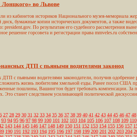
 Лонцкого» во Львове
ли из кабинетов историков Национального музея-мемориала ж
й диск, бумажные копии исторических документов, а также виде
о: president.gov. По результатам его судебного рассмотрения в
ное решение горсовета и регистрации права mmveles.ru собстве
онансных ДТП с пьяными водителями законод
 ДТП с пьяными водителями законодатели, получив одобрение р
сложнить жизнь любителям хмельной езды. Ранее посол США при
енные пошлины, Вашингтон будет требовать компенсации. За пр
ых. Это станет следствием усиливающей политической дискусси
6
27
28
29
30
31
32
33
34
35
36
37
38
39
40
41
42
43
44
45
46
47
48
93
94
95
96
97
98
99
100
101
102
103
104
105
106
107
108
109
110
42
143
144
145
146
147
148
149
150
151
152
153
154
155
156
157
1
89
190
191
192
193
194
195
196
197
198
199
200
201
202
203
204
2
36
237
238
239
240
241
242
243
244
245
246
247
248
249
250
251
2