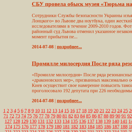
СБУ провела обыск музея «Тюрьма на
Сотрудники Службы безопасности Украины изъя
Лонцкого» во Львове два ноутбука, один жестки
исследователями в течение 2009-2010 годов. Фот
районный суд Львова отменил указанное незакон
момент прибытия пе...
2014-07-08
|
подробнее...
Промилле милосердия После ряда рез
«Промилле милосердия» После ряда резонансных
«драконовских мер», призванных максимально о
Киев осуществит свое намерение повысить тамож
проголосовало 192 депутата при 226 необходим
2014-07-08
|
подробнее...
1
2
3
4
5
6
7
8
9
10
11
12
13
14
15
16
17
18
19
20
21
22
23
24
25
2
71
72
73
74
75
76
77
78
79
80
81
82
83
84
85
86
87
88
89
90
91
92
127
128
129
130
131
132
133
134
135
136
137
138
139
140
141
1
174
175
176
177
178
179
180
181
182
183
184
185
186
187
188
1
221
222
223
224
225
226
227
228
229
230
231
232
233
234
235
2