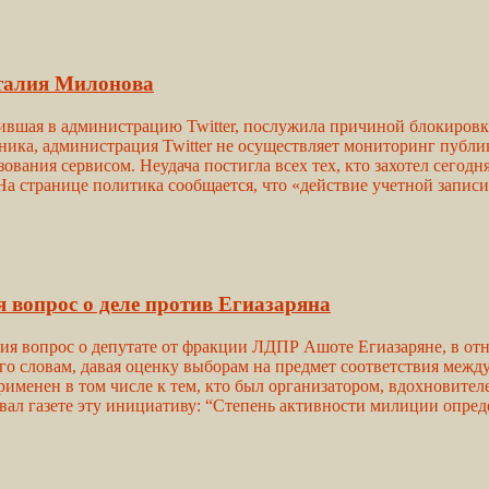
италия Милонова
пившая в администрацию Twitter, послужила причиной блокировк
ника, администрация Twitter не осуществляет мониторинг пуб
вания сервисом. Неудача постигла всех тех, кто захотел сегодня
а странице политика сообщается, что «действие учетной запис
я вопрос о деле против Егиазаряна
ения вопрос о депутате от фракции ЛДПР Ашоте Егиазаряне, в 
его словам, давая оценку выборам на предмет соответствия межд
применен в том числе к тем, кто был организатором, вдохновите
ал газете эту инициативу: “Степень активности милиции опреде