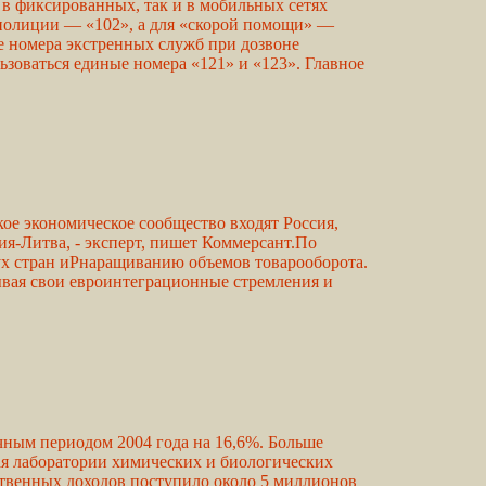
в фиксированных, так и в мобильных сетях
а полиции — «102», а для «скорой помощи» —
е номера экстренных служб при дозвоне
ьзоваться единые номера «121» и «123». Главное
ое экономическое сообщество входят Россия,
ия-Литва, - эксперт, пишет Коммерсант.По
ух стран иPнаращиванию объемов товарооборота.
ывая свои евроинтеграционные стремления и
чным периодом 2004 года на 16,6%. Больше
ая лаборатории химических и биологических
венных доходов поступило около 5 миллионов