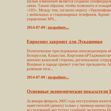
Целью изменений является создание унифициров
связи. Таким образом, чтобы позвонить в пожар
«103». Между тем, согласно опросу «Уралинформ
с мобильных и стационарных телефонов. Кроме э
управление МЧ...
2014-07-09
|
подробнее...
Евросоюз закроют для Лукашенко
Политические преследования оппозиционеров мо
Белоруссия, Казахстан, Киргизия иPТаджикистан
мнению казахской стороны, региональное сотру
Впервые в параде примут участие президенты А
развивая тесн...
2014-07-09
|
подробнее...
Основные экономические показатели 
За январь-февраль 2005 года поступления налог
заместителей (девять) только у премьер-минис
исследований института судебной экспертизы 