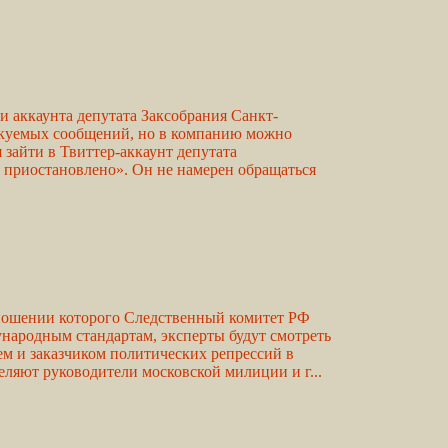
и аккаунта депутата Заксобрания Санкт-
ликуемых сообщений, но в компанию можно
 зайти в Твиттер-аккаунт депутата
и приостановлено». Он не намерен обращаться
отношении которого Следственный комитет РФ
ународным стандартам, эксперты будут смотреть
лем и заказчиком политических репрессий в
ляют руководители московской милиции и г...