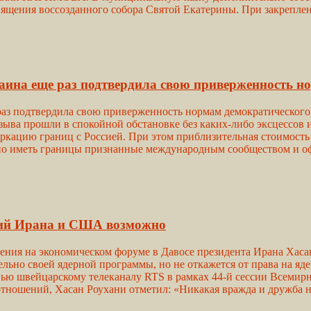
вящения воссозданного собора Святой Екатерины. При закрепл
аина еще раз подтвердила свою приверженность н
аз подтвердила свою приверженность нормам демократического
ыва прошли в спокойной обстановке без каких-либо эксцессов 
аркацию границ с Россией. При этом приблизительная стоимость 
нно иметь границы признанные международным сообществом и о
ний Ирана и США возможно
ия на экономическом форуме в Давосе президента Ирана Хасана 
ьно своей ядерной программы, но не откажется от права на яде
вью швейцарскому телеканалу RTS в рамках 44-й сессии Всемир
тношений, Хасан Роухани отметил: «Никакая вражда и дружба н