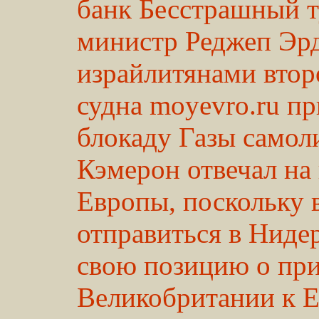
банк Бесстрашный т
министр Реджеп Эрд
израйлитянами втор
судна moyevro.ru п
блокаду Газы самол
Кэмерон отвечал на
Европы, поскольку 
отправиться в Ниде
свою позицию о пр
Великобритании к Е