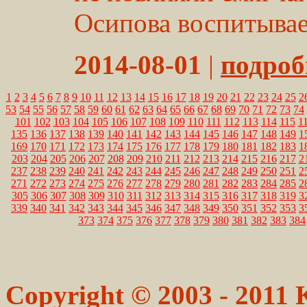
Осипова воспитывае
2014-08-01
|
подробн
1
2
3
4
5
6
7
8
9
10
11
12
13
14
15
16
17
18
19
20
21
22
23
24
25
2
53
54
55
56
57
58
59
60
61
62
63
64
65
66
67
68
69
70
71
72
73
74
101
102
103
104
105
106
107
108
109
110
111
112
113
114
115
1
135
136
137
138
139
140
141
142
143
144
145
146
147
148
149
1
169
170
171
172
173
174
175
176
177
178
179
180
181
182
183
1
203
204
205
206
207
208
209
210
211
212
213
214
215
216
217
2
237
238
239
240
241
242
243
244
245
246
247
248
249
250
251
2
271
272
273
274
275
276
277
278
279
280
281
282
283
284
285
2
305
306
307
308
309
310
311
312
313
314
315
316
317
318
319
3
339
340
341
342
343
344
345
346
347
348
349
350
351
352
353
3
373
374
375
376
377
378
379
380
381
382
383
384
Copyright © 2003 - 2011