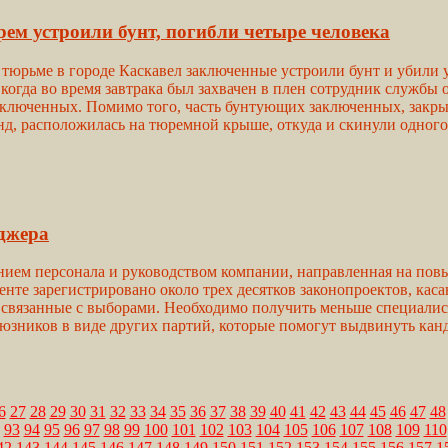
ем устроили бунт, погибли четыре человека
юрьме в городе Каскавел заключенные устроили бунт и убили у
 когда во время завтрака был захвачен в плен сотрудник службы 
аключенных. Помимо того, часть бунтующих заключенных, закрыв
нд, расположилась на тюремной крыше, откуда и скинули одного
джера
ением персонала и руководством компании, направленная на по
енте зарегистрировано около трех десятков законопроектов, кас
связанные с выборами. Необходимо получить меньше специалисто
оюзников в виде других партий, которые помогут выдвинуть кан
6
27
28
29
30
31
32
33
34
35
36
37
38
39
40
41
42
43
44
45
46
47
48
93
94
95
96
97
98
99
100
101
102
103
104
105
106
107
108
109
110
42
143
144
145
146
147
148
149
150
151
152
153
154
155
156
157
1