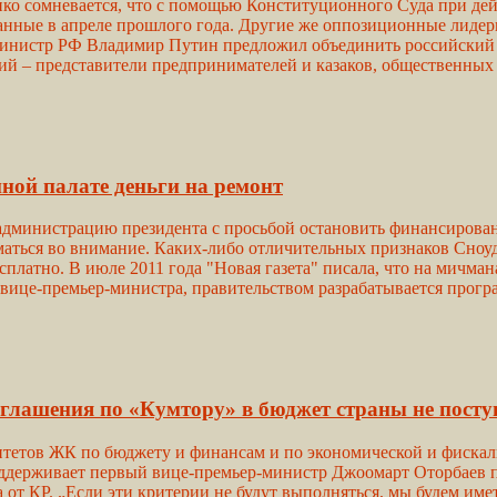
о сомневается, что с помощью Конституционного Суда при дей
анные в апреле прошлого года. Другие же оппозиционные лидер
р-министр РФ Владимир Путин предложил объединить российски
 – представители предпринимателей и казаков, общественных о
ной палате деньги на ремонт
администрацию президента с просьбой остановить финансирова
маться во внимание. Каких-либо отличительных признаков Сноу
сплатно. В июле 2011 года "Новая газета" писала, что на мичман
вице-премьер-министра, правительством разрабатывается прогр
оглашения по «Кумтору» в бюджет страны не посту
митетов ЖК по бюджету и финансам и по экономической и фиска
ддерживает первый вице-премьер-министр Джоомарт Оторбаев п
ra от КР. „Если эти критерии не будут выполняться, мы будем им