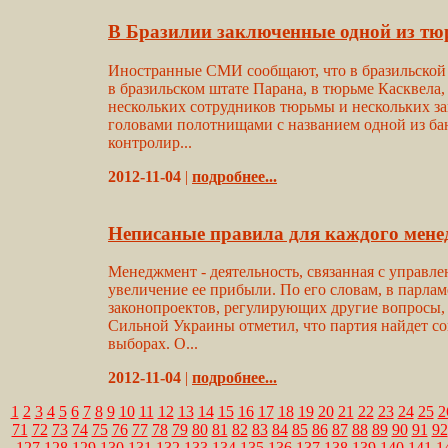
В Бразилии заключенные одной из тюр
Иностранные СМИ сообщают, что в бразильской т
в бразильском штате Парана, в тюрьме Касквела,
нескольких сотрудников тюрьмы и нескольких з
головами полотнищами с названием одной из ба
контролир...
2012-11-04
|
подробнее...
Неписаные правила для каждого мене
Менеджмент - деятельность, связанная с управл
увеличение ее прибыли. По его словам, в парлам
законопроектов, регулирующих другие вопросы, 
Сильной Украины отметил, что партия найдет с
выборах. О...
2012-11-04
|
подробнее...
1
2
3
4
5
6
7
8
9
10
11
12
13
14
15
16
17
18
19
20
21
22
23
24
25
2
71
72
73
74
75
76
77
78
79
80
81
82
83
84
85
86
87
88
89
90
91
92
127
128
129
130
131
132
133
134
135
136
137
138
139
140
141
1