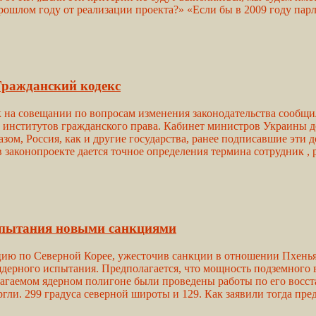
ошлом году от реализации проекта?» «Если бы в 2009 году парл
 Гражданский кодекс
на совещании по вопросам изменения законодательства сообщил
институтов гражданского права. Кабинет министров Украины до
зом, Россия, как и другие государства, ранее подписавшие эти 
 в законопроекте дается точное определения термина сотрудник 
спытания новыми санкциями
ию по Северной Корее, ужесточив санкции в отношении Пхенья
ерного испытания. Предполагается, что мощность подземного вз
полагаемом ядерном полигоне были проведены работы по его вос
и. 299 градуса северной широты и 129. Как заявили тогда пред