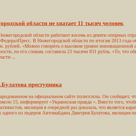
дской области не хватает 11 тысяч человек
Нижегородской области работают восемь из девяти опорных от
ралПресс. В Нижегородской области по итогам 2013 года об
н. рублей. «Можно говорить о высоком уровне инновационной 
сти, по его словам, составила 23 тысячи 831 рубль. «То, что 
сти ...
Д.Булатова преступника
народованном на официальном сайте политсилы. Он сообщает, чт
около 15, информирует «Украинская правда «. Вместо того, чт
ктивистов, милиция в очередной раз доказала, что является кар
 одного из лидеров Автомайдана Дмитрия Булатова, милиция пыт