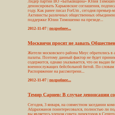
Лидер партии ВО «Батьківщина» Юлия Тимошенк
денонсировать Харьковские соглашения, подпис
году. Как ранее писал ForUm , сегодня премье
Активисты различных общественных объединений
поддержке Юлии Тимошенко на президе...
2012-11-07
|
подробнее...
Москвичи просят не давать Обществен
Жители московского района Миус обратились в 
палаты. Поэтому данный фактор не будет прини
содержится, однако указывается, что он выдан бе
военнослужащих бейсбольной битой. По словам 
Распоряжение на рассмотрени...
2012-11-07
|
подробнее...
Темир Сариев: В случае денонсации с
Сегодня, 3 января, на совместном заседании ко
Абдрахманов поинтересовался, полностью ли по
вы являетесь членом совета директоров в Center