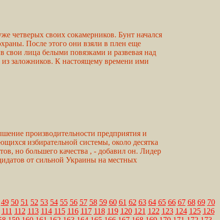
же четверых своих сокамерников. Бунт начался
охраны. После этого они взяли в плен еще
 свои лица белыми повязками и развевая над
 из заложников. К настоящему времени ими
вышение производительности предприятия и
ающихся избирательной системы, около десятка
в, но большего качества , - добавил он. Лидер
дидатов от сильной Украины на местных
49
50
51
52
53
54
55
56
57
58
59
60
61
62
63
64
65
66
67
68
69
70
111
112
113
114
115
116
117
118
119
120
121
122
123
124
125
126
58
159
160
161
162
163
164
165
166
167
168
169
170
171
172
173