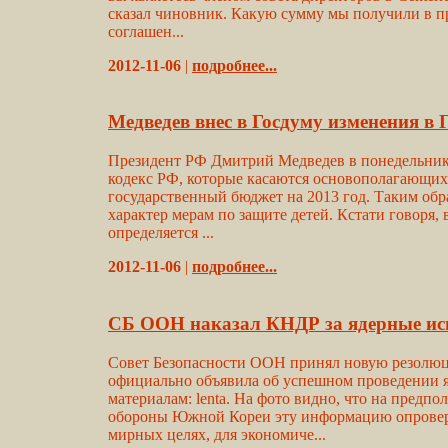
сказал чиновник. Какую сумму мы получили в пр
соглашен...
2012-11-06
|
подробнее...
Медведев внес в Госдуму изменения в
Президент РФ Дмитрий Медведев в понедельник 
кодекс РФ, которые касаются основополагающих 
государственный бюджет на 2013 год. Таким обра
характер мерам по защите детей. Кстати говоря,
определяется ...
2012-11-06
|
подробнее...
СБ ООН наказал КНДР за ядерные и
Совет Безопасности ООН принял новую резолюц
официально объявила об успешном проведении яд
материалам: lenta. На фото видно, что на пред
обороны Южной Кореи эту информацию опровергл
мирных целях, для экономиче...