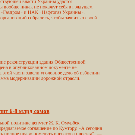
ствующей власти Украины удастся
ы вообще никак не покажут себя в грядущем
й «Газпром» и НАК «Нафтогаз Украины».
рганизаций собрались, чтобы заявить о своей
ние реконструкции здания Общественной
дена в опубликованном документе не
а этой части завели уголовное дело об избиении
амма модернизации дорожной отрасли.
пит 6-8 млрд сомов
льной политике депутат Ж. К. Омурбек
редлагаемое соглашение по Кумтору. «А сегодня
еть полное право поменять оператора проекта“, —