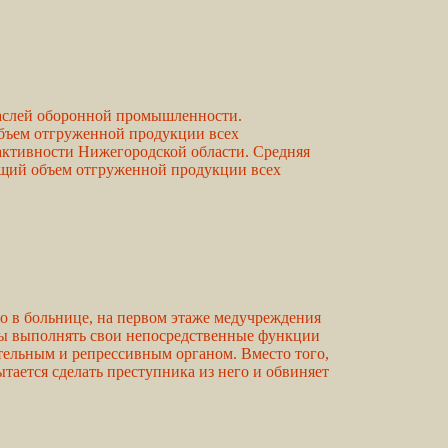
раслей оборонной промышленности.
ъем отгруженной продукции всех
активности Нижегородской области. Средняя
общий объем отгруженной продукции всех
о в больнице, на первом этаже медучреждения
обы выполнять свои непосредственные функции
ательным и репрессивным органом. Вместо того,
ается сделать преступника из него и обвиняет