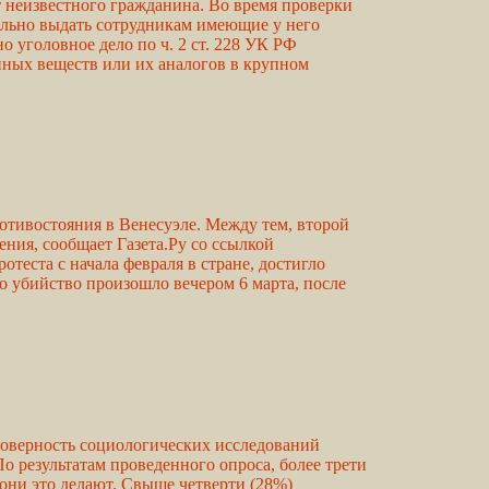
т неизвестного гражданина. Во время проверки
ольно выдать сотрудникам имеющие у него
о уголовное дело по ч. 2 ст. 228 УК РФ
опных веществ или их аналогов в крупном
ротивостояния в Венесуэле. Между тем, второй
ия, сообщает Газета.Ру со ссылкой
теста с начала февраля в стране, достигло
о убийство произошло вечером 6 марта, после
товерность социологических исследований
о результатам проведенного опроса, более трети
 они это делают. Свыше четверти (28%)