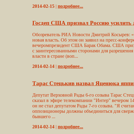
2014-02-15
|
подробнее...
Госдеп США призвал Россию усилить 
Обозреватель РИА Новости Дмитрий Косырев: «Ф
новая власть. Об этом он заявил на пресс-конфе
вечеромпрезидент США Барак Обама. США призва
с заинтересованными сторонами для разрешения
власти в стране (воп...
2014-02-14
|
подробнее...
Тарас Стецькив назвал Яценюка яппи 
Депутат Верховной Рады 6-го созыва Тарас Стец
сказал в эфире телекомпании "Интер" вечером 14
он не стал депутатом Рады 7-го созыва. "Я счита
оппозиционеры должны объединиться для сверже
бывшего ...
2014-02-14
|
подробнее...