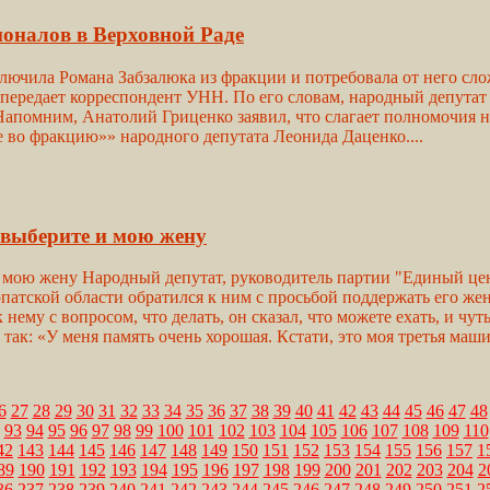
оналов в Верховной Раде
ючила Романа Забзалюка из фракции и потребовала от него слож
передает корреспондент УНН. По его словам, народный депутат
 Напомним, Анатолий Гриценко заявил, что слагает полномочия н
 во фракцию»» народного депутата Леонида Даценко....
 выберите и мою жену
 и мою жену Народный депутат, руководитель партии "Единый це
рпатской области обратился к ним с просьбой поддержать его же
нему с вопросом, что делать, он сказал, что можете ехать, и чут
ак: «У меня память очень хорошая. Кстати, это моя третья машин
6
27
28
29
30
31
32
33
34
35
36
37
38
39
40
41
42
43
44
45
46
47
48
93
94
95
96
97
98
99
100
101
102
103
104
105
106
107
108
109
110
42
143
144
145
146
147
148
149
150
151
152
153
154
155
156
157
1
89
190
191
192
193
194
195
196
197
198
199
200
201
202
203
204
2
36
237
238
239
240
241
242
243
244
245
246
247
248
249
250
251
2