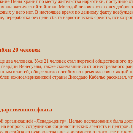
жние Пены хранит по месту жительства наркотики, поступило о
х «наркотический тайник». Молодой человек отказался добров
ковых у него нет. В настоящее время по данному факту возбужден
ие, переработка без цели сбыта наркотических средств, психотр
ибли 20 человек
ще два человека. Уже 21 человек стал жертвой общественного п
ардии Венесуэлы, также скончавшийся от огнестрельного ранен
нным властей, общее число погибих во время массовых акций про
мблеи южноамериканской страны Диосдадо Кабельо рассказал, чт
ударственного флага
й организацией «Левада-центр». Целью исследования была дос
 на вопросы сотрудников социологических агентств и центров. П
российского руководства вне зависимости от того, где и с кем