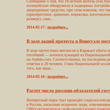
Сообщение о том, что 18-летний житель села Ни
полицейские обнаружили в надворных постройка
запрещенные средства, при этом пояснив, что та
(приобретение, хранение, перевозка, изготовлен
размере), санк...
2014-02-17
|
подробнее...
В ходе акций протеста в Венесуэле пог
В ходе протестных митингов в Каракасе убиты е
погибший — военнослужащий из Национальной гв
на Ambito.com. Соответственно, по последним да
отметки в 20 человек. Глава Национальной асса
того, как акци...
2014-02-16
|
подробнее...
Растет число россиян-обладателей гос
Интересный опрос был проведён социологическо
в России, насколько искренни люди, отвечающие
(38%) респондентов свободнообсуждают политику 