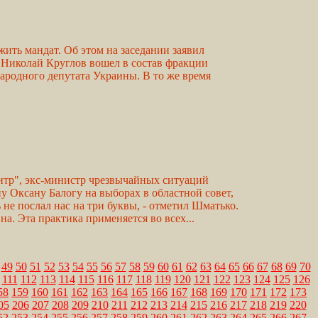
ить мандат. Об этом на заседании заявил
 Николай Круглов вошел в состав фракции
ародного депутата Украины. В то же время
нтр", экс-министр чрезвычайных ситуаций
ну Оксану Балогу на выборах в областной совет,
ь не послал нас на три буквы, - отметил Шматько.
а. Эта практика применяется во всех...
49
50
51
52
53
54
55
56
57
58
59
60
61
62
63
64
65
66
67
68
69
70
111
112
113
114
115
116
117
118
119
120
121
122
123
124
125
126
58
159
160
161
162
163
164
165
166
167
168
169
170
171
172
173
05
206
207
208
209
210
211
212
213
214
215
216
217
218
219
220
52
253
254
255
256
257
258
259
260
261
262
263
264
265
266
267