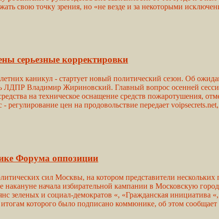
ать свою точку зрения, но «не везде и за некоторыми исключен
ены серьезные корректировки
летних каникул - стартует новый политический сезон. Об ожид
ль ЛДПР Владимир Жириновский. Главный вопрос осенней сессии
средства на техническое оснащение средств пожаротушения, отме
 - регулирование цен на продовольствие передает voipsecrets.
нике Форума оппозиции
олитических сил Москвы, на котором представители нескольких 
ие накануне начала избирательной кампании в Московскую гор
нс зеленых и социал-демократов «, «Гражданская инициатива «,
 итогам которого было подписано коммюнике, об этом сообщает