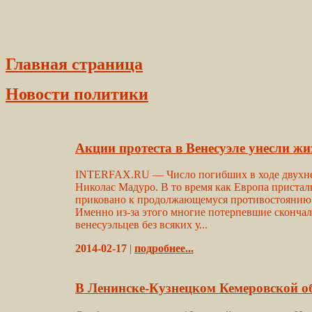
Главная страница
Новости политики
Акции протеста в Венесуэле унесли жи
INTERFAX.RU — Число погибших в ходе двухнеде
Николас Мадуро. В то время как Европа пристал
приковано к продолжающемуся противостоянию 
Именно из-за этого многие потерпевшие сконча
венесуэльцев без всяких у...
2014-02-17
|
подробнее...
В Ленинске-Кузнецком Кемеровской об