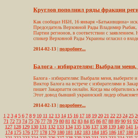
Круглов пополнил ряды фракции реги
Как сообщал НБН, 16 января «Батькивщина» искл
Председатель Верховной Рады Владимир Рыбак, 
Партии регионов, в соответствии с заявлением.
спикер Верховной Рады Украины огласил о входе
2014-02-13
|
подробнее...
Балога - избирателям: Выбрали меня,
Балога - избирателям: Выбрали меня, выберите
Виктор Балога на встрече с избирателями в Зака
пишет Закарпаття онлайн. Когда мы обратились к 
Этот довод бывший украинский лидер объясняет т
2014-02-13
|
подробнее...
1
2
3
4
5
6
7
8
9
10
11
12
13
14
15
16
17
18
19
20
21
22
23
24
25
2
71
72
73
74
75
76
77
78
79
80
81
82
83
84
85
86
87
88
89
90
91
92
127
128
129
130
131
132
133
134
135
136
137
138
139
140
141
1
174
175
176
177
178
179
180
181
182
183
184
185
186
187
188
1
221
222
223
224
225
226
227
228
229
230
231
232
233
234
235
2