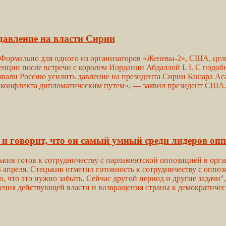
давление на власти Сирии
ормально для одного из организаторов «Женевы-2», США, цель
ренции после встречи с королем Иордании Абдаллой I. I. С под
ли Россию усилить давление на президента Сирии Башара Асад
 конфликта дипломатическим путем», — заявил президент США.
и говорит, что он самый умный среди лидеров оп
ькив готов к сотрудничеству с парламентской оппозицией в орг
 апреля. Стецькив отметил готовность к сотрудничеству с оппоз
ю, что это нужно забыть. Сейчас другой период и другие задачи"
ния действующей власти и возвращения страны к демократическ