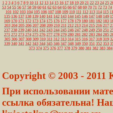
1
2
3
4
5
6
7
8
9
10
11
12
13
14
15
16
17
18
19
20
21
22
23
24
25
2
53
54
55
56
57
58
59
60
61
62
63
64
65
66
67
68
69
70
71
72
73
74
101
102
103
104
105
106
107
108
109
110
111
112
113
114
115
1
135
136
137
138
139
140
141
142
143
144
145
146
147
148
149
1
169
170
171
172
173
174
175
176
177
178
179
180
181
182
183
1
203
204
205
206
207
208
209
210
211
212
213
214
215
216
217
2
237
238
239
240
241
242
243
244
245
246
247
248
249
250
251
2
271
272
273
274
275
276
277
278
279
280
281
282
283
284
285
2
305
306
307
308
309
310
311
312
313
314
315
316
317
318
319
3
339
340
341
342
343
344
345
346
347
348
349
350
351
352
353
3
373
374
375
376
377
378
379
380
381
382
383
384
Copyright © 2003 - 2011
При использовании мате
ссылка обязательна! На