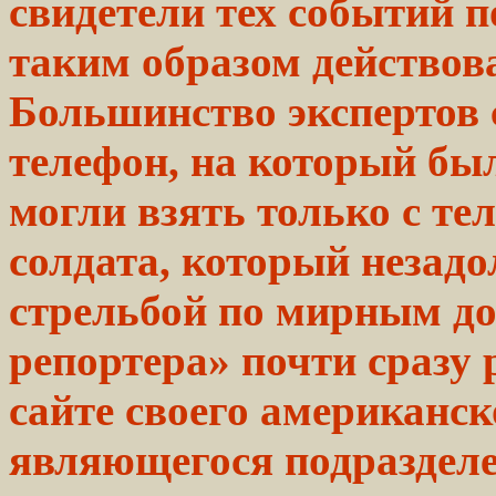
свидетели тех
событий
п
таким
образом действов
Большинство экспертов с
телефон, на который бы
могли взять только с те
солдата, который незадо
стрельбой по мирным д
репортера»
почти
сразу 
сайте
своего американско
являющегося
подраздел