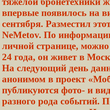
тяжелой бронетехники 
впервые появилось на ви
сентября. Разместил это
NeMetov. По информации
личной странице, можно
24 года, он живет в Москв
На
следующий
день дан
анонимом
в проект «М
публикуются фото- и
вид
разного рода
событий.
По