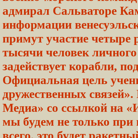
адмирал Сальваторе Ка
информации
венесуэльск
примут
участие четыре 
тысячи
человек
личного
задействует корабли,
по
Официальная
цель
учен
дружественных
связей».
Медиа» со ссылкой на «
мы будем не только при
всего, это будет ракетн