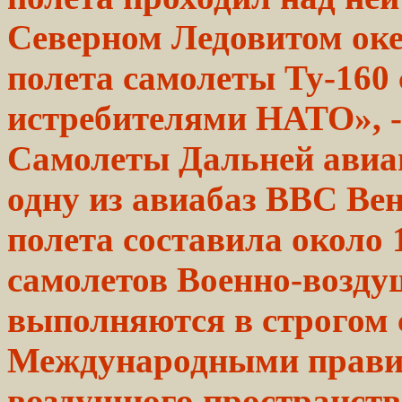
Северном
Ледовитом
ок
полета
самолеты
Ту-160
истребителями
НАТО»,
-
Самолеты Дальней авиац
одну из авиабаз ВВС Ве
полета составила около 
самолетов
Военно-возд
выполняются в
строгом
Международными
прав
воздушного
пространств