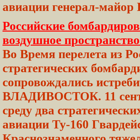
авиации генерал-майор
Российские бомбардиро
воздушное пространств
Во Время
перелета
из Ро
стратегических
бомбард
сопровождались
истреб
ВЛАДИВОСТОК. 11
сен
среду два стратегическ
авиации Ту-160 Гвардей
Краснознаменного
тяжел