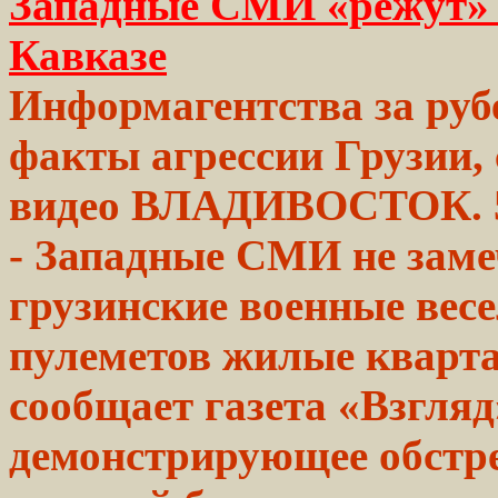
Западные СМИ «режут» 
Кавказе
Информагентства за ру
факты
агрессии
Грузии,
видео ВЛАДИВОСТОК. 
-
Западные
СМИ не зам
грузинские
военные
вес
пулеметов жилые
кварт
сообщает газета «Взгля
демонстрирующее обстр