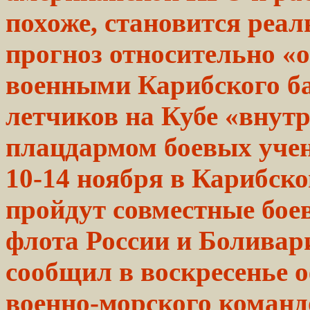
похоже, становится реа
прогноз
относительно
«о
военными Карибского
б
летчиков
на Кубе «внут
плацдармом
боевых учен
10-14 ноября в Карибско
пройдут совместные бое
флота России и Болива
сообщил в воскресенье 
военно-морского команд