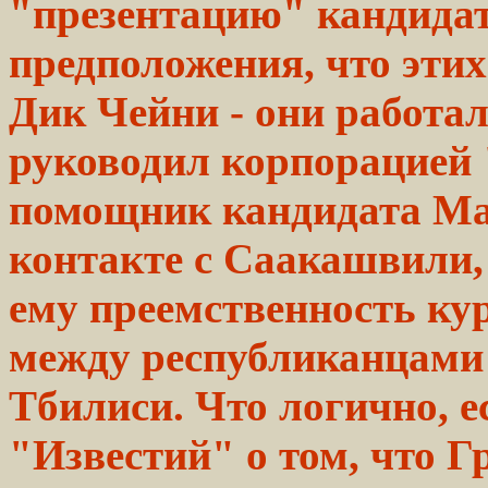
"презентацию" кандида
предположения, что эти
Дик Чейни - они работали
руководил корпорацией
помощник
кандидата
Ма
контакте с
Саакашвили,
ему преемственность
ку
между
республиканцами
Тбилиси. Что
логично,
е
"Известий" о
том,
что Г