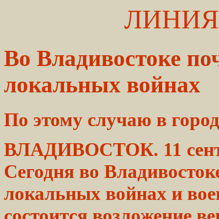
ЛИНИЯ
Во Владивостоке по
локальных войнах
По
этому
случаю в город
ВЛАДИВОСТОК.
11 се
Сегодня во
Владивосток
локальных
войнах и
во
состоится
возложение
ве