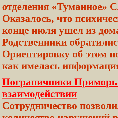
отделения
«Туманное»
Сл
Оказалось, что
психичес
конце
июля ушел из
дом
Родственники
обратилис
Ориентировку
об
этом
по
как имелась
информаци
Пограничники Приморья
взаимодействии
Сотрудничество позволи
количество нарушений