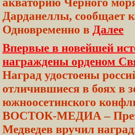
акваторию Черного моря
Дарданеллы, сообщает к
Одновременно в
Далее
Впервые в новейшей ис
награждены орденом Св
Наград удостоены росси
отличившиеся в боях в
з
южноосетинского
конфл
ВОСТОК-МЕДИА – През
Медведев
вручил
награ