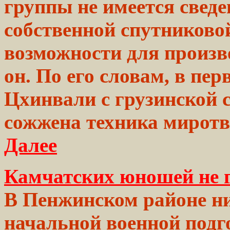
группы не имеется сведе
собственной спутниково
возможности для произво
он. По его словам, в
пер
Цхинвали
с грузинской
сожжена
техника миротв
Далее
Камчатских юношей не г
В Пенжинском
районе
ни
начальной
военной
подг