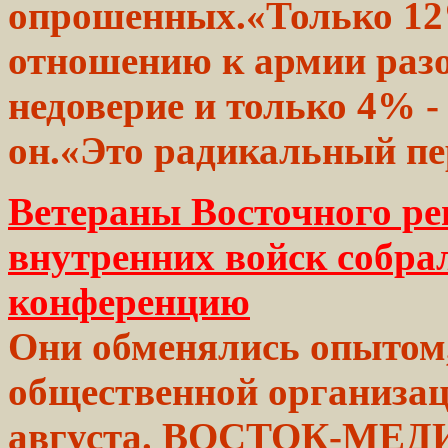
опрошенных.«Только 1
отношению к
армии
раз
недоверие и
только
4% - 
он.«Это радикальный
пе
Ветераны Восточного р
внутренних войск собра
конференцию
Они
обменялись
опытом,
общественной
организа
августа.
ВОСТОК-МЕДИА