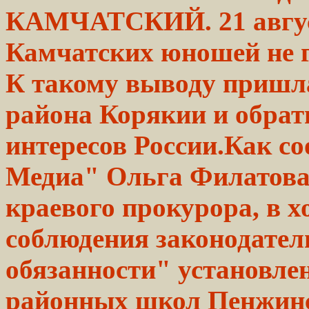
КАМЧАТСКИЙ. 21 авгу
Камчатских юношей не г
К такому выводу пришл
района Корякии и обрати
интересов России.Как с
Медиа" Ольга
Филатова
краевого
прокурора,
в х
соблюдения
законодател
обязанности" установлен
районных
школ
Пенжинс