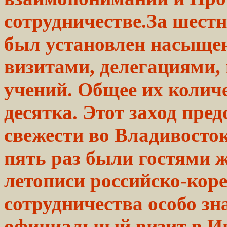
сотрудничестве.За шест
был
установлен
насыщен
визитами,
делегациями,
учений. Общее их колич
десятка.
Этот
заход
пред
свежести во Владивосто
пять раз
были
гостями 
летописи российско-кор
сотрудничества особо з
официальный визит в И