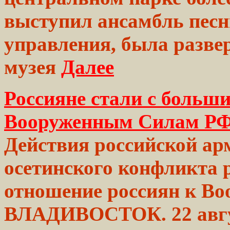
выступил ансамбль
песн
управления,
была
разве
музея
Далее
Россияне стали с больш
Вооруженным Силам Р
Действия
российской
арм
осетинского
конфликта 
отношение
россиян
к Во
ВЛАДИВОСТОК.
22 ав