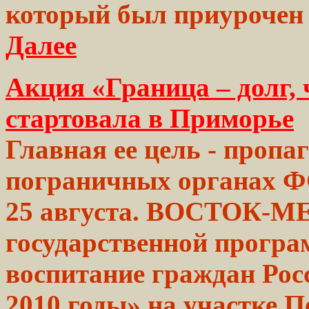
который был приурочен 
Далее
Акция «Граница – долг, 
стартовала в Приморье
Главная ее цель - пропа
пограничных
органах
Ф
25 августа.
ВОСТОК-М
государственной прогр
воспитание
граждан
Рос
2010 годы» на участке
П