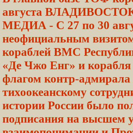
августа
ВЛАДИВОСТОК
МЕДИА - C 27 по 30 авг
неофициальным визитом
кораблей ВМС
Республи
«Де Чжо
Енг»
и корабля
флагом
контр-адмирала
тихоокеанскому сотрудн
истории России было пол
подписания на высшем 
взаимопонимании и Про