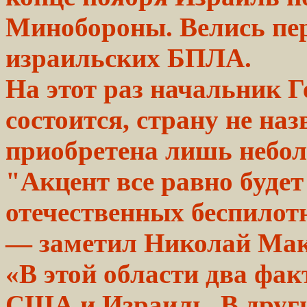
Минобороны. Велись пер
израильских БПЛА.
На этот раз начальник
Г
состоится,
страну
не назв
приобретена лишь
небо
"Акцент все
равно
будет
отечественных
беспилот
— заметил Николай Мак
«В этой области два фа
США и Израиль. В други