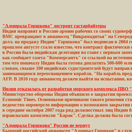
"Адмирала Горшкова" достроят гастарбайтеры
Индия направит в Россию армию рабочих со своих судоверф
ВМС превращают в авианосец "Викрамадитья" на Северодви
долл. на продажу Индии" Горшкова" был подписан в 2004 г
прошлом августе стало известно, что контракт фактически 
в
России
была индийская
делегация
во главе с первым зам
как сообщает газета "Коммерсантъ" со
ссылкой
на источни
том что поначалу
Индия
была готова доплатить 500-600 млн
словам,
свыше
100
индийских
судостроителей будут напра
занимающимся
переоснащением
корабля. "На
корабль
пред
AFP. В 2010
году
авианосец должен
выйти
на
испытания,
ко
Индия отказалась от разработки морского комплекса ПВО
Министерство обороны Индии объявило о закрытии проекта
Economic Тimes. Основными причинами такого решения стал
ведомство опровергло
информацию
о возможном
закрытии
в середине
октября
2007
года
ряд должностных лиц Индии 
израильских
комплексов
"Барак".
Сделка
должна
была
сост
"Адмирала Горшкова" России не вернут
Бывший российский авианосец "Адмирал Горшков" в случае