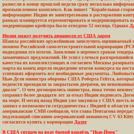
разнесли в конце прошлой недели сразу несколько информа
промышленном
комплексе.
Как
пишет
"Корабельная сторо
информацию:
Индия
не заинтересована в расторжении конт
рамках
планируется отремонтировать и
модернизировать
ко
модернизацию
крейсера
было отведено 52
месяца.
Однако
Д
Индия может получить авианосец от США даром
Шансы российских оружейников заполучить оцениваемый в 10
помимо Российской самолетостроительной корпорации (РСК)
подведения его итогов. Заявление о переносе сроков тенде
заманчивых предложений. Не успел улечься разгоревшийся
качества их
комплектующих
и согласием
Москвы
разорвать
марта на конец апреля
подведение
итогов
конкурса
на поста
успевших оформить все
необходимые
документы. Любопытно
Нью-Дели министра обороны США Роберта
Гейтса,
который
ведомств
проходили за закрытыми дверями, но неназванн
диалог". О чем договорились министры,
пока
точно неизвес
сохранял
более
двадцати
лет за отказ
Индии
подписать Дого
на
море.
И
месяц
назад Индия уже
закупила
у США шесть во
заявил о возможности сотрудничества с
Индией
в
области
со
американские
СМИ сообщили, что глава
Пентагона
передас
подлежащий
списанию американский авианосец CV 63 Kitt
согласится
купить
у корпорации
Далее
В США спущен на воду боевой корабль "Нью-Йорк"