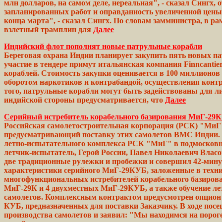
млн долларов, на
самом
деле,
нереальная", -
сказал
Сингх,
о
запланированных работ и оправданность
увеличенной
цены,
конца марта", -
сказал
Сингх. По словам
замминистра,
в ра
взлетный
трамплин для
Далее
Индийский флот пополнят новые патрульные корабли
Береговая охрана Индии планирует закупить пять новых па
участие в тендере примут итальянская компания Finncantie
кораблей. Стоимость
закупки
оценивается в 100 миллионов
оборотом
наркотиков
и контрабандой, осуществления кон
того,
патрульные
корабли могут
быть
задействованы для л
индийской
стороны
предусматривается, что
Далее
Серийный истребитель корабельного базирования МиГ-29
Российская самолетостроительная корпорация (РСК) "МиГ
предусматривающий поставку этих самолетов ВМС Индии. 1
летно-испытательного комплекса РСК "МиГ" в подмосковн
летчик-испытатель, Герой России, Павел Николаевич Влас
две
традиционные
рулежки и пробежки и совершил
42-мин
характеристики серийного МиГ-29КУБ,
заложенные
в техни
многофункциональных
истребителей корабельного базиро
МиГ-29К и 4 двухместных
МиГ-29КУБ,
а также
обучение
ле
самолетов. Комплексным
контрактом
предусмотрен
опцион 
КУБ, предназначенных для
поставки
Заказчику. В ходе пос
производства самолетов и заявил: "Мы находимся на
порог