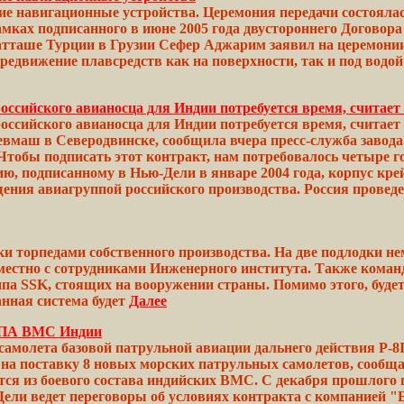
е навигационные устройства. Церемония передачи состоялас
амках
подписанного
в июне
2005
года двустороннего
Договора
атташе
Турции
в
Грузии
Сефер Аджарим
заявил
на церемонии
едвижение плавсредств как на поверхности, так и под
водой
оссийского авианосца для Индии потребуется время, считае
российского авианосца для Индии потребуется время, счит
Севмаш в Северодвинске, сообщила вчера пресс-служба завод
Чтобы
подписать этот контракт, нам потребовалось четыре
г
ию,
подписанному в Нью-Дели в январе
2004
года, корпус кре
щения
авиагруппой
российского производства.
Россия
проведе
ки торпедами собственного производства. На две подлодки 
вместно с сотрудниками Инженерного института. Также ком
ипа
SSK,
стоящих на вооружении
страны.
Помимо
этого,
буде
анная
система
будет
Далее
в БПА ВМС Индии
молета базовой патрульной авиации дальнего действия P-8I 
 на поставку 8 новых морских патрульных самолетов, сообщ
ся из боевого состава индийских ВМС. С декабря прошлого 
Дели
ведет переговоры об условиях
контракта
с компанией
"