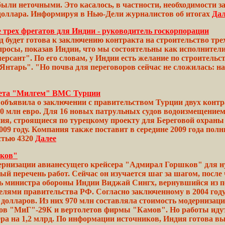
были
неточными. Это касалось, в
частности,
необходимости 
 доллара. Информируя в Нью-Дели
журналистов
об итогах
Дал
 трех фрегатов для Индии - руководитель госкорпорации
 будет готова к заключению контракта на строительство тре
росы, показав
Индии,
что мы состоятельны как
исполнители
рсант". По его словам, у Индии есть желание по
строительс
Янтарь".
"Но почва для переговоров
сейчас
не сложилась: н
рвета "Милгем" ВМС Турции
ъявила о заключении с правительством Турции двух контра
60 млн евро. Для 16 новых патрульных
судов
водоизмещение
ния,
строящиеся
по турецкому проекту для Береговой
охраны
009 году. Компания
также
поставит в середине 2009 года
полн
стью 4320
Далее
шков"
дернизации авианесущего крейсера "Адмирал Горшков" для н
овый
перечень
работ.
Сейчас
он изучается шаг за
шагом,
после 
ь
министра обороны
Индии
Виджай
Сингх, вернувшийся из п
елями правительства РФ. Согласно
заключенному
в 2004
год
долларов.
Из них 970 млн составляла стоимость
модернизац
ов
"МиГ"-29К и вертолетов фирмы "Камов". Но
работы
идут
ра на 1,2 млрд. По
информации
источников, Индия
готова
вы