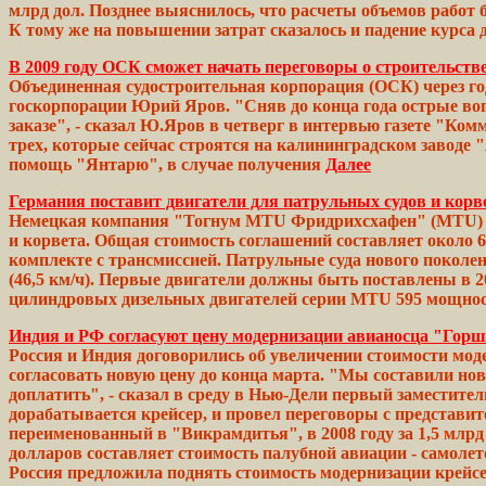
млрд дол. Позднее
выяснилось,
что расчеты объемов работ
К тому же на
повышении
затрат
сказалось
и падение курса
В 2009 году ОСК сможет начать переговоры о строительстве
Объединенная судостроительная корпорация (ОСК) через год
госкорпорации Юрий Яров. "Сняв до конца года
острые
воп
заказе", - сказал Ю.Яров в
четверг
в интервью
газете
"Комме
трех,
которые
сейчас
строятся на калининградском заводе
"
помощь "Янтарю", в
случае
получения
Далее
Германия поставит двигатели для патрульных судов и ко
Немецкая компания "Тогнум MTU Фридрихсхафен" (MTU) об
и корвета. Общая стоимость соглашений составляет около 
комплекте
с трансмиссией.
Патрульные
суда
нового
поколе
(46,5
км/ч). Первые двигатели должны
быть
поставлены в 2
цилиндровых дизельных
двигателей
серии MTU 595 мощно
Индия и РФ согласуют цену модернизации авианосца "Гор
Россия и Индия договорились об увеличении стоимости мо
согласовать новую цену до конца марта. "Мы составили н
доплатить", - сказал в
среду
в Нью-Дели первый
заместител
дорабатывается крейсер, и
провел
переговоры с представит
переименованный в "Викрамдитья", в
2008
году
за 1,5
млрд
долларов
составляет стоимость
палубной
авиации -
самолет
Россия
предложила поднять стоимость модернизации крейсе