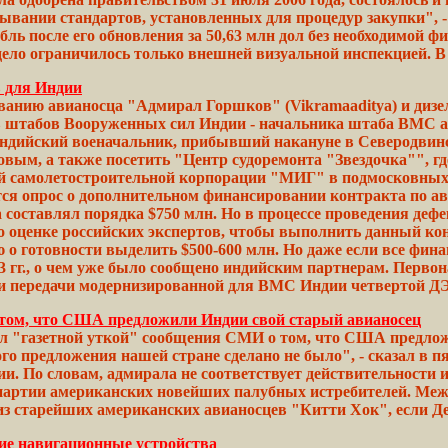
мывании стандартов, установленных для
процедур
закупки",
-
бль
после его обновления за 50,63 млн дол без необходимой
фи
дело
ограничилось
только внешней визуальной инспекцией. 
в для Индии
ванию авианосца "Адмирал Горшков" (Vikramaaditya) и диз
ов штабов Вооруженных сил Индии - начальника штаба ВМС
ндийский
военачальник,
прибывший
накануне
в Северодвинс
овым, а также
посетить
"Центр судоремонта
"Звездочка"",
гд
й самолетостроительной
корпорации
"МИГ" в подмосковных 
ся опрос о дополнительном финансировании
контракта
по ав
а
составлял порядка
$750
млн. Hо в процессе проведения деф
о оценке российских
экспертов,
чтобы выполнить данный кон
ю о
готовности
выделить $500-600 млн. Hо
даже
если все фин
 гг., о чем уже было
сообщено
индийским партнерам. Перво
ки
передачи
модернизированной для ВМС Индии четвертой 
том, что США предложили Индии свой старый авианосец
"газетной уткой" сообщения СМИ о том, что США предложи
ого предложения
нашей
стране сделано не было", -
сказал
в пя
ии. По словам, адмирала не
соответствует
действительности 
партии
американских
новейших
палубных истребителей. Меж
з старейших американских авианосцев
"Китти
Хок",
если
Де
ие навигационные устройства