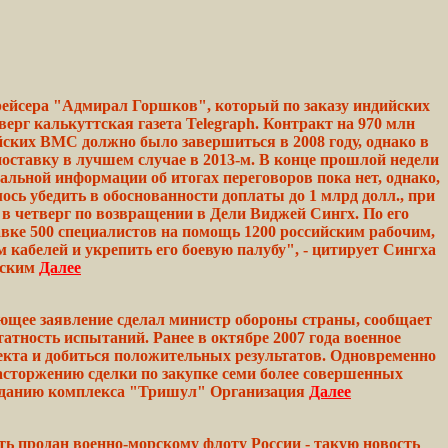
рейсера "Адмирал Горшков", который по заказу индийских
г калькуттская газета Telegraph. Контракт на 970 млн
йских ВМС должно было завершиться в 2008 году, однако в
поставку в лучшем случае в 2013-м. В конце прошлой
недели
льной информации об итогах переговоров пока
нет,
однако,
лось
убедить
в обоснованности доплаты до 1 млрд долл., при
в четверг по возвращении в Дели
Виджей
Сингх. По его
вке 500 специалистов на
помощь
1200 российским
рабочим,
км
кабелей
и укрепить его боевую
палубу",
- цитирует
Сингха
йским
Далее
ющее заявление сделал министр обороны страны, сообщает
татность испытаний. Ранее в октябре
2007
года
военное
кта и добиться
положительных
результатов. Одновременно
асторжению сделки по
закупке
семи более совершенных
зданию
комплекса
"Тришул"
Организация
Далее
ь продан военно-морскому флоту России - такую новость