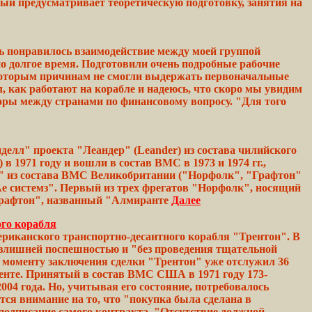
рый
предусматривает теоретическую
подготовку,
занятия на
понравилось взаимодействие между моей группой
чно долгое время. Подготовили очень подробные рабочие
некоторым причинам не смогли выдержать первоначальные
, как работают на корабле и надеюсь, что скоро мы увидим
воры
между
странами по
финансовому
вопросу. "Для того
лл" проекта "Леандер" (Leander) из состава чилийского
 в 1971
году
и
вошли
в состав ВМС в 1973 и 1974 гг.,
" из
состава
ВМС Великобритании ("Норфолк",
"Графтон"
е системз".
Первый
из трех фрегатов
"Норфолк",
носящий
рафтон", названный
"Алмиранте
Далее
го корабля
риканского транспортно-десантного корабля "Трентон". В
 излишней поспешностью и "без проведения тщательной
к моменту заключения сделки "Трентон" уже отслужил 36
менте. Принятый в
состав
ВМС США в 1971 году 173-
2004
года.
Но, учитывая его состояние,
потребовалось
ется
внимание
на то, что "покупка
была
сделана в
подписание самого контракта. "Отсутствие
должной