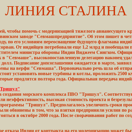
ЛИНИЯ СТАЛИНА
ей, чтобы помочь с модернизацией тяжелого авианесущего к
нском заводе "Севмашпредприятие". Об этом пишет в четвер
оду, по его условиям переоснащение будущего флагмана инди
сорван. От индийцев потребовали еще 1,2 млрд и пообещали 
естителем министра
обороны
Индии Виджеем
Сингхом.
Официа
к в "Севмаше", высокопоставленную
делегацию
наконец
уда
 долл. Подписание допсоглашения ожидается в марте,
заявил
влены на верфи "Севмаша".
Первоначально
речь шла об отпра
стоит установить новые
турбины
и котлы, проложить 2500 
торые продлятся полтора
года.
Официальная передача инди
 "Тришул"
 создания морского комплекса ПВО "Тришул". Соответству
и неэффективность, высокая стоимость проекта и безрезуль
программы "Тришул". Предполагалось увеличить
сроки
прое
были
обвинены
в том, что за взятки предприняли
усилия
по р
ояться в октябре 2000 года. После сворачивания работ по
со
 отказа Индии от контракта на его модернизацию может быт