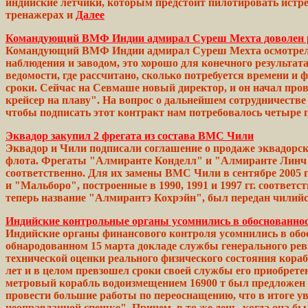
индийские
летчики,
которым предстоит
пилотировать
истр
тренажерах
и
Далее
Командующий ВМФ Индии адмирал Суреш Мехта доволен р
Командующий ВМФ Индии адмирал Суреш Мехта осмотрел к
наблюдения и заводом, это хорошо для конечного результат
ведомости, где рассчитано, сколько потребуется времени 
сроки. Сейчас на Севмаше новый директор, и он начал пров
крейсер на плаву". На вопрос о дальнейшем
сотрудничестве
чтобы
подписать
этот
контракт нам потребовалось
четыре
г
Эквадор закупил 2 фрегата из состава ВМС Чили
Эквадор и Чили подписали соглашение о продаже эквадорс
флота. Фрегаты
"Алмиранте
Конделл" и
"Алмиранте
Линч
соответственно.
Для их замены ВМС
Чили
в сентябре
2005
г
и "Мальборо", построенные в
1990,
1991 и 1997 гг. соответс
теперь название
"Алмирантэ
Кохрэйн", был передан чили
Индийские контрольные органы усомнились в обоснованно
Индийские органы финансового контроля усомнились в обо
обнародованном 15 марта докладе службы генерального рев
технической оценки реального физического состояния кора
лет и в целом превзошел сроки своей службы его приобрет
метровый корабль
водоизмещением
16900 т был предложен
провести
большие
работы
по переоснащению, что в итоге
у
неоправданной
спешке".
Причем, в то же
день,
когда она
бы