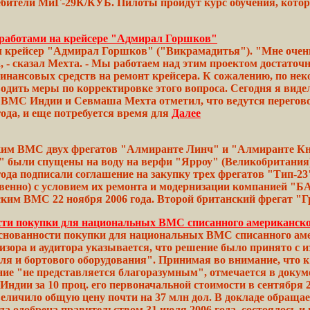
ебители МиГ-29К/КУБ. Пилоты
пройдут
курс обучения,
кото
аботами на крейсере "Адмирал Горшков"
рейсер "Адмирал Горшков" ("Викрамадитья"). "Мне очень 
а, - сказал Мехта. - Мы работаем над этим проектом достато
и финансовых средств на ремонт крейсера. К сожалению, по 
одить меры по корректировке этого вопроса. Сегодня я видел
ВМС Индии и Севмаша
Мехта
отметил, что ведутся перего
ода, и еще потребуется время для
Далее
ким ВМС двух фрегатов "Алмиранте Линч" и "Алмиранте Кнде
"
были спущены на воду на верфи
"Ярроу"
(Великобритания)
ода подписали соглашение на
закупку
трех фрегатов "Тип-23
твенно) с условием их ремонта и
модернизации
компанией
"БА
йским ВМС 22
ноября
2006 года.
Второй
британский фрегат "Г
сти покупки для национальных ВМС списанного американско
снованности покупки для национальных ВМС списанного аме
изора и аудитора указывается, что решение было принято с
бля и бортового оборудования". Принимая во внимание, что 
ение "не представляется благоразумным", отмечается в доку
Индии
за 10 проц. его
первоначальной
стоимости в сентября 
величило
общую цену почти на 37 млн
дол.
В докладе обраща
ла
одобрена правительством 31 июля 2006
года,
состоялось
и 