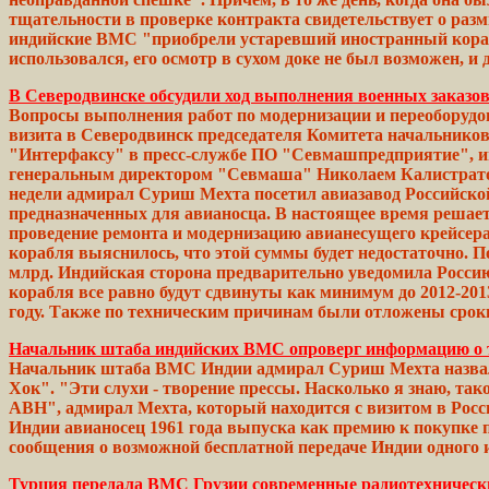
тщательности в проверке
контракта
свидетельствует о раз
индийские ВМС
"приобрели
устаревший
иностранный
кора
использовался, его осмотр в сухом
доке
не был возможен, и 
В Северодвинске обсудили ход выполнения военных заказо
Вопросы выполнения работ по модернизации и переоборудо
визита в Северодвинск председателя Комитета начальник
"Интерфаксу" в пресс-службе ПО
"Севмашпредприятие",
и
генеральным
директором
"Севмаша"
Hиколаем Калистрат
недели
адмирал
Суриш Мехта посетил
авиазавод
Российско
предназначенных для авианосца. В
настоящее
время решает
проведение
ремонта
и
модернизацию
авианесущего
крейсер
корабля
выяснилось, что
этой
суммы будет недостаточно. П
млрд.
Индийская
сторона
предварительно
уведомила Росси
корабля все равно
будут
сдвинуты
как минимум до 2012-2013
году. Также по техническим причинам
были
отложены сро
Начальник штаба индийских ВМС опроверг информацию о 
Начальник штаба ВМС Индии адмирал Суриш Мехта назвал 
Хок". "Эти слухи - творение
прессы.
Насколько
я знаю, так
АВН",
адмирал
Мехта, который находится с визитом в Росс
Индии
авианосец 1961
года
выпуска как премию к покупке
сообщения о
возможной
бесплатной передаче Индии
одного
и
Турция передала ВМС Грузии современные радиотехническ