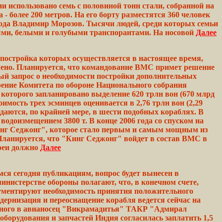
 использовано семь с половиной тонн стали, собранной на
а
- более 200 метров. На его
борту
разместятся 360
человек
бода
Владимир
Морозов. Тысячи
людей,
среди
которых
семьи
ыми,
белыми
и голубыми транспорантами. На носовой
Далее
постройка которых осуществляется в настоящее время,
ено.
Планируется, что командование ВМС
примет
решение
ный
запрос
о
необходимости
постройки дополнительных
рение
Комитета
по обороне Национального собрания
 которого запланировано
выделение
620
трлн
вон (670
млрд
оимость
трех
эсминцев оценивается в 2,76
трлн
вон (2,29
даются, по
крайней
мере, в шести
подобных
кораблях. В
водоизмещением 3800 т. В
конце
2006
года
со спуском на
нг
Седжонг", которое стало первым и
самым
мощным из
ланируется, что
"Кинг
Седжонг" войдет в состав ВМС в
реи
должно
Далее
я сегодня публикациям, вопрос будет вынесен в
нистерстве обороны полагают, что, в конечном счете,
гументируют необходимость принятия положительного
одернизация и
переоснащение
корабля
ведется
сейчас на
ного
в авианосец "Викрамадитья" ТАКР "Адмирал
оборудования и запчастей Индия согласилась
заплатить
1,5