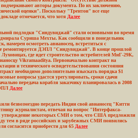
 подчеркивают авторы документа. По их заключению,
зической
оценки".
Поскольку
"Трентон" все еще
В
докладе
отмечается, что
хотя
Далее
ельной подлодки "Синдувиджай" стали основными во время
 адмирала Суриша Мехты. Как сообщили в понедельник
к, намерен осмотреть авианосец, встретиться с
е ремонтируется ДЭПЛ "Синдувиджай". В конце прошлой
Луховицах, где
идет
строительство
истребителей МиГ-29К,
ианосцу Vikramaaditya. Первоначально контракт на
ектации и технического
освидетельствования
состояния
тракт необходимо
дополнительно
изыскать порядка $1
ансовые вопросы
удастся
урегулировать,
сроки
сдачи
начально
передача
корабля заказчику
планировалась
в 2008
ДЭПЛ
Далее
ли безвозмездно передать Индии свой авианосец "Китти
тницу журналистам, отвечая на вопрос "Интерфакса-
и утверждение некоторых СМИ о том, что США
предложили
ду тем в ряде
российских
и зарубежных СМИ появились
ли согласится приобрести для 65
Далее