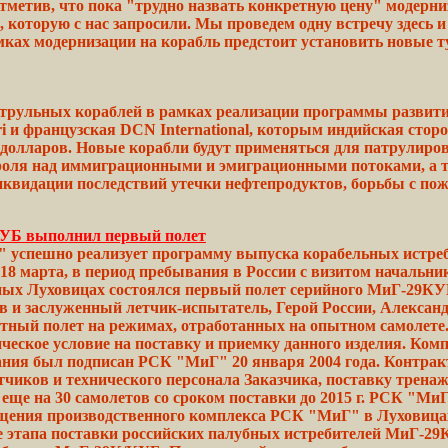
тметив,
что пока "трудно назвать конкретную
цену"
модерни
 которую с нас запросили. Мы проведем
одну
встречу
здесь 
мках модернизации на корабль
предстоит
установить новые
т
трульных кораблей в рамках реализации программы развития 
ri и французская DCN International, которым индийская стор
 долларов.
Новые
корабли будут
применяться
для патрулиров
троля над иммиграционными и эмиграционными
потоками,
а
иквидации последствий утечки
нефтепродуктов,
борьбы
с пож
КУБ выполнил первый полет
" успешно реализует программу выпуска корабельных истре
8 марта, в период пребывания в России с визитом начальн
ых Луховицах состоялся первый полет серийного МиГ-29КУБ
ов и заслуженный летчик-испытатель, Герой России, Алекса
утный
полет на режимах,
отработанных
на опытном самолете
ческое условие на
поставку
и приемку данного изделия. Ко
вания был подписан РСК
"МиГ"
20 января
2004
года. Контра
тчиков и
технического
персонала Заказчика, поставку тренаж
еще на 30 самолетов со
сроком
поставки до 2015 г. РСК "МиГ
ещения производственного
комплекса
РСК "МиГ" в Луховица
е
этапа поставки российских палубных истребителей
МиГ-29К