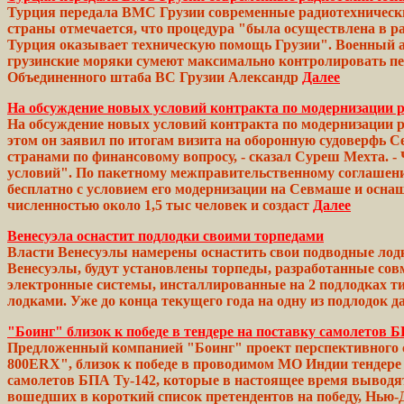
Турция передала ВМС Грузии современные радиотехнически
страны
отмечается,
что
процедура
"была осуществлена в р
Турция
оказывает техническую помощь
Грузии".
Военный 
грузинские моряки сумеют
максимально
контролировать пер
Объединенного
штаба ВС
Грузии
Александр
Далее
На обсуждение новых условий контракта по модернизации р
На обсуждение новых условий контракта по модернизации 
этом он заявил по итогам визита на оборонную судоверфь 
странами по финансовому
вопросу,
- сказал Суреш
Мехта.
-
условий". По
пакетному
межправительственному
соглашен
бесплатно с условием его модернизации на
Севмаше
и осна
численностью
около 1,5 тыс человек и создаст
Далее
Венесуэла оснастит подлодки своими торпедами
Власти Венесуэлы намерены оснастить свои подводные лод
Венесуэлы, будут установлены торпеды, разработанные со
электронные системы,
инсталлированные
на 2 подлодках т
лодками.
Уже до конца текущего года на одну из подлодок
д
"Боинг" близок к победе в тендере на поставку самолето
Предложенный компанией "Боинг" проект перспективного са
800ERX", близок к победе в проводимом МО Индии тендере
самолетов БПА Ту-142, которые в настоящее время выводят
вошедших в
короткий
список претендентов на
победу,
Нью-