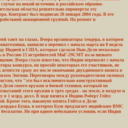
 случае на некий
источник
в российском обронно-
нгельская
область)
решительно опровергла эту
ера.
Контракт был подписан 20
января
2004 года. В его
орабельной
авиационной
группой. На ремонт и
й тают на глазах. Вчера организаторы тендера, в котором
атехники, заявили о переносе с начала марта на 8 недель
между Индией и США, которые сделали Нью-Дели несколько
ь в Россию 15 истребителей МиГ-29СМТ из-за
низкого
бщение.
Вчера
стало
известно, что Индия
переносит
с начала
аторы
конкурса, по просьбе некоторых его
участников,
не
 агентств
сразу
же после окончания
двухдневного
визита в
билом
Энтони.
Переговоры
между
руководителями
силовых
истам,
что "это был исключительно
конструктивный
и Дели своего оружия и
боевой
техники, который он
спытаний
этого
оружия в
трех
средах - на земле, в воздухе и
у в 1 млрд.
долл.
В ходе визита в
Индию
Роберт Гейтс
ой. Кроме
того,
накануне
визита
Гейтса в Дели
жорджа
Буша, в котором Буш
предлагает
индийским ВМС
бесплатно. Но при одном
небольшом
условии, если
Индия