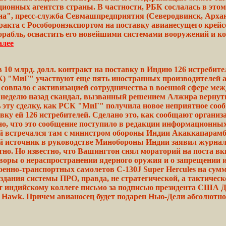
ционных агентств страны. В
частности,
РБК сослалась в этом
на",
пресс-служба
Севмашпредприятия (Cеверодвинск, Арха
ракта с
Рособоронэкспортом
на поставку авианесущего
крейс
рабль, оснастить его новейшими системами
вооружений
и к
алее
 млрд. долл. контракт на поставку в Индию 126 истребителе
 "МиГ" участвуют еще пять иностранных производителей ави
ра совпало с активизацией сотрудничества в военной сфере 
 неделю назад
скандал,
вызванный решением
Алжира
вернут
 эту сделку, как РСК "МиГ"
получила
новое неприятное
соо
вку ей 126 истребителей.
Сделано
это, как сообщают
организ
, что это сообщение
поступило
в редакции информационных
 встречался там с
министром
обороны Индии
Акаккапарам
ый
источник
в руководстве
Минобороны
Индии заявил
журнал
тно. Но известно, что Вашингтон снял
мораторий
на поста вк
воры о нераспространении ядерного оружия и о
запрещении
и
енно-транспортных самолетов
С-130J
Super Hercules на сумм
здания системы ПРО,
правда,
не
стратегической,
а тактическ
т индийскому коллеге письмо за подписью
президента
США
Д
y
Hawk.
Причем авианосец будет
подарен
Нью-Дели
абсолютно