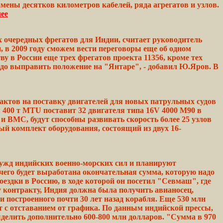
замены
десятков
километров кабелей,
ряда
агрегатов и узлов.
ее
х очередных фрегатов для Индии, считает руководитель
,
в 2009
году
сможем вести переговоры еще об
одном
тву
в
России
еще трех фрегатов проекта 11356, кроме тех
адо
выправить
положение на "Янтаре", -
добавил
Ю.Яров. В
ктов на поставку двигателей для новых патрульных судов
м
400 т MTU поставит 32 двигателя типа 16V 4000 M90 в
и ВМС,
будут
способны развивать скорость более 25 узлов
ый
комплект
оборудования,
состоящий из
двух
16-
ужд индийских военно-морских сил и планируют
чего
будет
выработана окончательная сумма,
которую
надо
оездки в Россию, в
ходе
которой он посетил
"Севмаш",
где
у
контракту, Индия должна была
получить
авианосец,
ии
построенного почти 30 лет назад корабля. Еще 530 млн
 с отставанием от графика. По
данным
индийской прессы,
делить дополнительно
600-800
млн долларов. "Сумма в 970