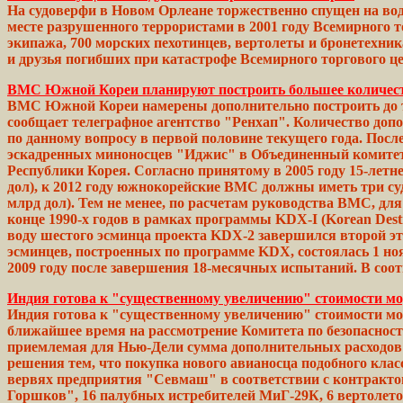
На судоверфи в Новом Орлеане торжественно спущен на вод
месте разрушенного террористами в 2001 году Всемирного т
экипажа, 700 морских пехотинцев, вертолеты и бронетехник
и друзья погибших при катастрофе
Всемирного
торгового
ц
ВМС Южной Кореи планируют построить большее количес
ВМС Южной Кореи намерены дополнительно построить до тр
сообщает телеграфное агентство "Ренхап". Количество доп
по данному вопросу в первой
половине
текущего
года. Посл
эскадренных
миноносцев
"Иджис" в Объединенный комите
Республики Корея. Согласно
принятому
в 2005 году 15-лет
дол), к 2012 году
южнокорейские
ВМС должны иметь три
су
млрд
дол). Тем не менее, по
расчетам
руководства ВМС, дл
конце
1990-х годов в рамках программы
KDX-I
(Korean
Dest
воду
шестого эсминца проекта
KDX-2
завершился
второй
эт
эсминцев,
построенных
по
программе
KDX, состоялась 1
но
2009
году
после
завершения
18-месячных
испытаний.
В
соо
Индия готова к "существенному увеличению" стоимости 
Индия готова к "существенному увеличению" стоимости м
ближайшее время на рассмотрение Комитета по безопасност
приемлемая для Нью-Дели сумма дополнительных расходов 
решения тем, что покупка нового авианосца подобного клас
вервях
предприятия
"Севмаш" в соответствии с контракт
Горшков", 16
палубных
истребителей
МиГ-29К, 6
вертолет