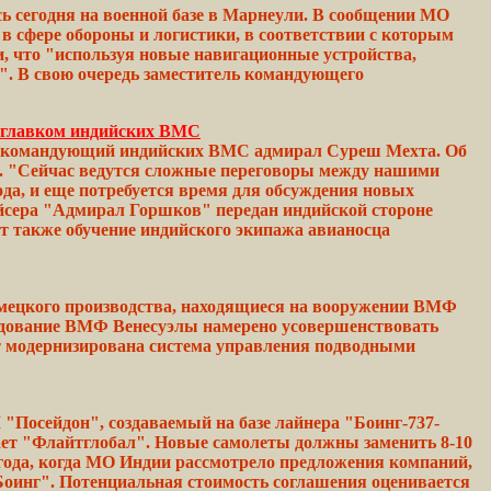
ь сегодня на военной базе в Марнеули. В сообщении МО
в сфере обороны и логистики, в
соответствии
с которым
, что "используя
новые
навигационные устройства,
".
В
свою
очередь заместитель командующего
т главком индийских ВМС
ает командующий индийских ВМС адмирал Суреш Мехта. Об
а. "Сейчас ведутся сложные
переговоры
между
нашими
ода,
и еще потребуется время для
обсуждения
новых
йсера
"Адмирал
Горшков"
передан
индийской
стороне
т также обучение
индийского
экипажа авианосца
немецкого производства, находящиеся на вооружении ВМФ
андование ВМФ
Венесуэлы
намерено
усовершенствовать
т модернизирована
система
управления подводными
"Посейдон", создаваемый на базе лайнера "Боинг-737-
ает "Флайтглобал". Новые самолеты должны заменить 8-10
года,
когда
МО
Индии
рассмотрело предложения компаний,
Боинг".
Потенциальная стоимость соглашения оценивается