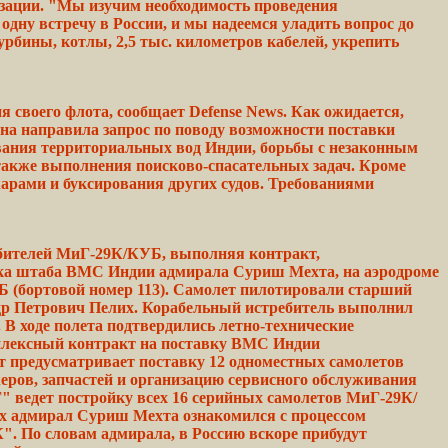
зации. "Мы изучим
необходимость
проведения
и
одну
встречу
в
России,
и мы надеемся уладить вопрос до
урбины,
котлы,
2,5 тыс. километров кабелей, укрепить
своего флота, сообщает Defense News. Как ожидается,
она направила запрос по поводу возможности поставки
ания территориальных вод Индии,
борьбы
с незаконным
также
выполнения
поисково-спасательных
задач. Кроме
арами и буксирования других судов. Требованиями
бителей МиГ-29К/КУБ, выполняя контракт,
ика штаба ВМС Индии адмирала Суриш Мехта, на аэродроме
 (бортовой номер 113). Самолет пилотировали старший
ндр Петрович Пелих. Корабельный истребитель выполнил
. В
ходе
полета
подтвердились
летно-технические
мплексный
контракт
на поставку ВМС Индии
кт
предусматривает
поставку 12 одноместных самолетов
еров, запчастей и
организацию
сервисного обслуживания
" ведет постройку всех 16
серийных
самолетов МиГ-29К/
х адмирал
Суриш
Мехта ознакомился с
процессом
".
По
словам
адмирала, в Россию вскоре
прибудут