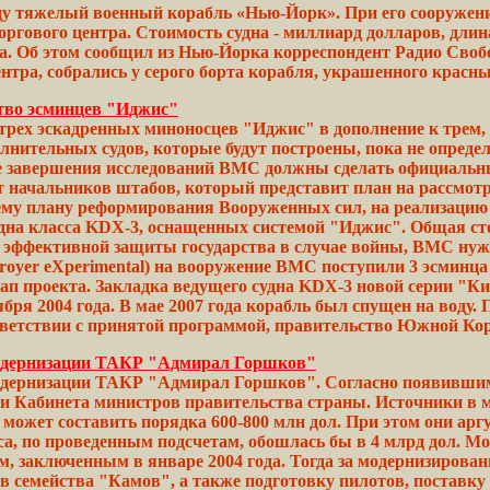
у тяжелый военный корабль «Нью-Йорк». При его сооружении
оргового центра. Стоимость судна - миллиард долларов,
длин
а. Об
этом
сообщил
из Нью-Йорка корреспондент Радио Сво
ентра,
собрались у
серого
борта
корабля, украшенного красн
тво эсминцев "Иджис"
ех эскадренных миноносцев "Иджис" в дополнение к трем, 
олнительных судов,
которые
будут построены, пока не
определ
е завершения
исследований
ВМС должны сделать официаль
т
начальников
штабов,
который представит план на
рассмот
нему
плану
реформирования
Вооруженных сил, на реализацию
дна
класса KDX-3, оснащенных системой
"Иджис".
Общая ст
я
эффективной
защиты государства в случае войны, ВМС нуж
royer
eXperimental) на
вооружение
ВМС поступили 3 эсминца 
ап проекта. Закладка ведущего судна
KDX-3
новой
серии
"Ки
ября
2004 года. В мае 2007
года
корабль был
спущен
на
воду.
П
тветствии
с принятой программой, правительство Южной
Ко
модернизации ТАКР "Адмирал Горшков"
одернизации ТАКР "Адмирал Горшков". Согласно появившимс
и Кабинета министров правительства страны. Источники в ми
может составить порядка 600-800 млн дол. При этом они ар
са, по проведенным подсчетам, обошлась бы в 4 млрд дол. М
ом, заключенным в
январе
2004
года.
Тогда за
модернизирован
ов
семейства "Камов", а также
подготовку
пилотов,
поставку