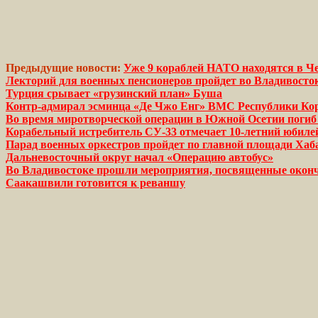
Предыдущие новости:
Уже 9 кораблей НАТО находятся в Ч
Лекторий для военных пенсионеров пройдет во Владивосто
Турция срывает «грузинский план» Буша
Контр-адмирал эсминца «Де Чжо Енг» ВМС Республики Кор
Во время миротворческой операции в Южной Осетии погиб
Корабельный истребитель СУ-33 отмечает 10-летний юбиле
Парад военных оркестров пройдет по главной площади Хаб
Дальневосточный округ начал «Операцию автобус»
Во Владивостоке прошли мероприятия, посвященные око
Саакашвили готовится к реваншу