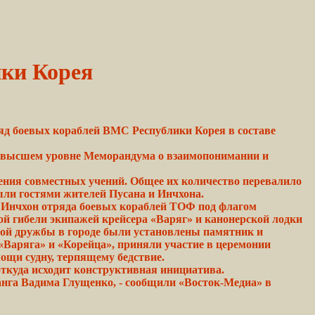
ики Корея
ряд
боевых
кораблей ВМС
Республики
Корея в составе
на высшем уровне Меморандума о взаимопонимании и
ения совместных учений. Общее их количество
перевалило
ыли
гостями жителей
Пусана
и Инчхона.
в Инчхон отряда боевых кораблей ТОФ под флагом
й гибели экипажей крейсера «Варяг» и канонерской лодки
ской дружбы в городе были установлены памятник и
«Варяга» и «Корейца», приняли участие в церемонии
ощи судну, терпящему бедствие.
откуда исходит
конструктивная
инициатива.
га Вадима Глущенко, - сообщили «Восток-Медиа» в