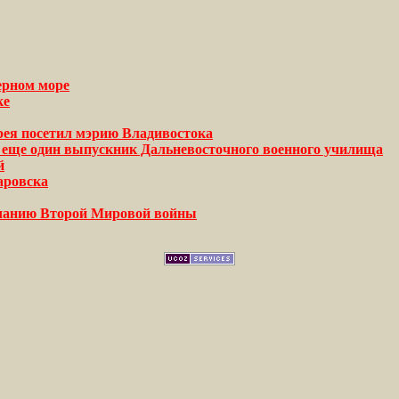
ерном море
ке
ея посетил мэрию Владивостока
 еще один выпускник Дальневосточного военного училища
й
аровска
нчанию Второй Мировой войны