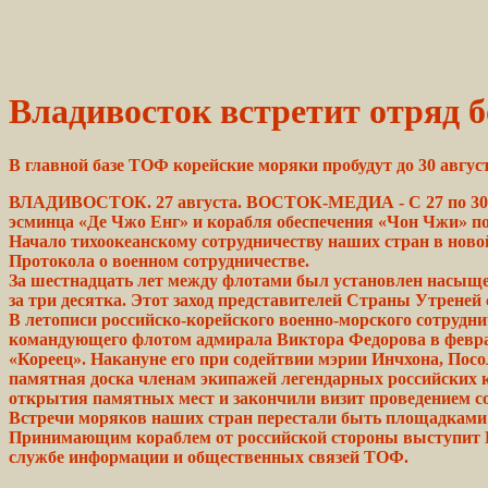
Владивосток встретит отряд 
В главной базе ТОФ корейские
моряки
пробудут до 30 авгус
ВЛАДИВОСТОК.
27 августа. ВОСТОК-МЕДИА - C 27 по 30
эсминца «Де Чжо
Енг»
и корабля обеспечения
«Чон
Чжи» п
Начало тихоокеанскому сотрудничеству наших стран в ново
Протокола о военном сотрудничестве.
За шестнадцать лет между флотами был
установлен
насыще
за три десятка.
Этот
заход
представителей
Страны
Утреней
В летописи российско-корейского военно-морского сотруд
командующего флотом адмирала Виктора Федорова в феврале
«Кореец». Накануне его при содейтвии мэрии Инчхона, Пос
памятная доска членам экипажей легендарных российских к
открытия памятных мест и закончили визит проведением со
Встречи
моряков
наших стран
перестали
быть площадками
Принимающим кораблем от российской стороны выступит Б
службе информации и общественных связей ТОФ.