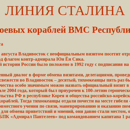
ЛИНИЯ СТАЛИНА
боевых кораблей ВМС Республ
та
 августа
Владивосток
с неофициальным визитом посетит от
од
флагом
контр-адмирала Юн Ён Сика.
й истории России было положено в 1992 году с подписания 
нный диалог в форме обмена
визитами,
делегациями,
провед
свежести во Владивосток – десятый, тихоокеанцы пять раз
б
ничества особо значимым можно назвать официальный визит 
 2004 года, который был приурочен к 100-летию героическо
ольства РФ в республике Корея и общества российско-корей
ораблей. Тогда тихоокеанцы отдали почести на месте гибели 
вместного учения по связи, маневрированию и оказанию пом
 для
обмена
приветствий и
мнений,
они давно стали местом, 
ПК «Адмирал Пантелеев» под командованием капитана 1 ран