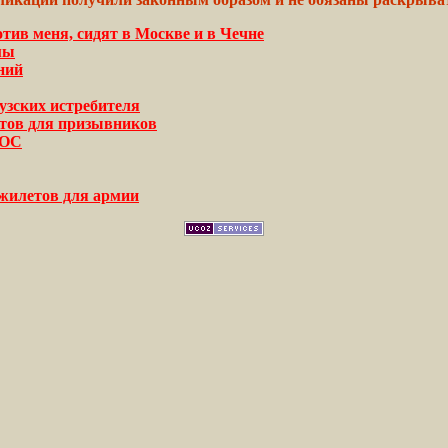
ив меня, сидят в Москве и в Чечне
мы
ний
узских истребителя
тов для призывников
ШОС
жилетов для армии