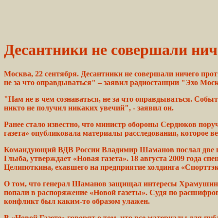
Десантники не совершали ни
Москва, 22 сентября. Десантники не совершали ничего про
не за что оправдываться" – заявил радиостанции "Эхо М
"Нам не в чем сознаваться, не за что
оправдываться.
Событ
никто не
получил
никаких
увечий", -
заявил
он.
Ранее стало известно, что
министр
обороны Сердюков поруч
газета»
опубликовала материалы
расследования,
которое
ве
Командующий ВДВ России Владимир Шаманов
послал
две 
Глыба,
утверждает «Новая
газета».
18 августа 2009
года
спец
Целипоткина,
ехавшего
на предприятие
холдинга
«Спорттэк
О том, что генерал
Шаманов
защищал
интересы
Храмушин
попали в
распоряжение
«Новой газеты».
Судя
по расшифро
конфликт был каким-то образом улажен.
В «Новой
Газете»
говорят о том, что все материалы для пу