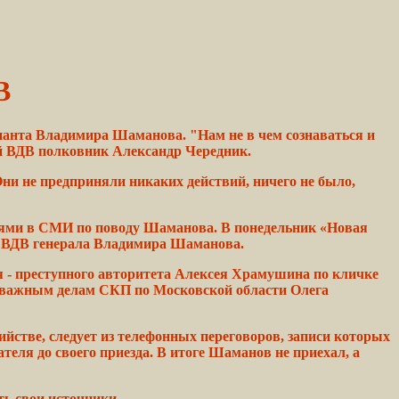
В
нанта Владимира Шаманова. "Нам не в чем сознаваться и
й ВДВ полковник Александр Чередник.
Они не предприняли
никаких
действий,
ничего
не было,
ями в СМИ по поводу Шаманова. В
понедельник
«Новая
о ВДВ
генерала
Владимира
Шаманова.
я
- преступного авторитета Алексея Храмушина по кличке
о важным
делам
СКП по Московской области Олега
ийстве,
следует из
телефонных
переговоров, записи которых
ателя до своего
приезда.
В
итоге
Шаманов
не
приехал,
а
ать
свои
источники.