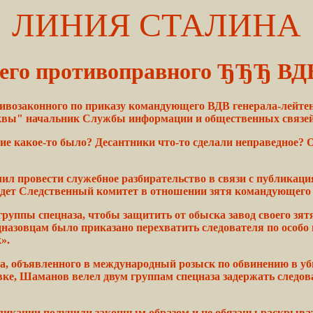
ЛИНИЯ СТАЛИНА
чего противоправного ЂЂЂ ВД
тивозаконного по приказу командующего ВДВ генерала-лейте
осквы" начальник Службы информации и общественных связе
ие
какое-то было? Десантники
что-то
сделали неправедное? 
ил провести служебное
разбирательство
в
связи
с публикаци
дет
Следственный комитет в отношении зятя командующег
группы спецназа,
чтобы
защитить от
обыска
завод своего
зят
назовцам было приказано перехватить
следователя
по особ
».
а,
объявленного
в международный розыск по обвинению в
уб
вке,
Шаманов
велел двум группам спецназа
задержать
следов
бликации
получили
законным
образом и не обязаны раскрыв