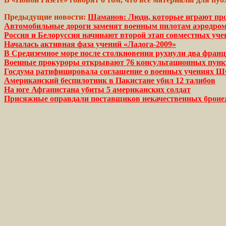
Предыдущие новости:
Шаманов: Люди, которые играют прот
Автомобильные дороги заменят военным пилотам аэродро
Россия и Белоруссия начинают второй этап совместных уче
Началась активная фаза учений «Ладога-2009»
В Средиземное море после столкновения рухнули два франц
Военные прокуроры открывают 76 консультационных пунк
Госдума ратифицировала соглашение о военных учениях 
Американский беспилотник в Пакистане убил 12 талибов
На юге Афганистана убиты 5 американских солдат
Присяжные оправдали поставщиков некачественных броне