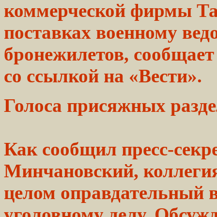
коммерческой фирмы Тат
поставках военному вед
бронежилетов, сообщае
со ссылкой на «Вести».
Голоса
присяжных
разде
Как
сообщил
пресс-секр
Минчановский,
коллеги
целом
оправдательный
уголовному
делу.
Обсужд