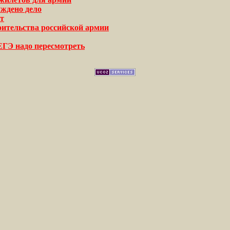
уждено дело
т
оительства российской армии
ЕГЭ надо пересмотреть