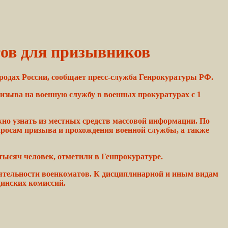
ов для призывников
родах России, сообщает пресс-служба Генрокуратуры РФ.
изыва
на военную службу в военных
прокуратурах
с 1
но узнать из
местных
средств массовой информации. По
просам
призыва и прохождения
военной
службы, а также
тысяч
человек,
отметили в Генпрокуратуре.
ятельности военкоматов. К
дисциплинарной
и иным видам
инских комиссий.