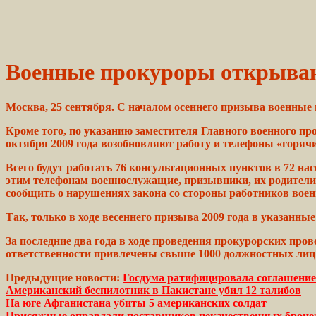
Военные прокуроры открываю
Москва, 25 сентября. С началом осеннего призыва военные
Кроме того, по указанию заместителя Главного военного
пр
октября 2009 года возобновляют
работу
и телефоны
«горяч
Всего
будут
работать 76 консультационных пунктов в 72 на
этим
телефонам
военнослужащие,
призывники, их родители
сообщить
о нарушениях
закона
со стороны
работников
вое
Так,
только
в ходе весеннего призыва 2009 года в указанны
За последние два
года
в ходе проведения прокурорских
пров
ответственности
привлечены свыше 1000
должностных
лиц
Предыдущие новости:
Госдума ратифицировала соглашени
Американский беспилотник в Пакистане убил 12 талибов
На юге Афганистана убиты 5 американских солдат
Присяжные оправдали поставщиков некачественных броне