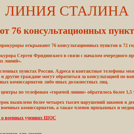
ЛИНИЯ СТАЛИНА
т 76 консультационных пункт
 прокуроры открывают 76 консультационных пунктов в 72 го
окурора
Сергея Фридинского в
связи
с началом очередного
пр
их
линий».
селенных
пунктах
России. Адреса и
контактные
телефоны
мож
 и другие
граждане
могут обратиться за консультацией по
во
нных
комиссариатов
либо иных должностных лиц.
е
центры
по телефонам «горячей линии» обратилось более 1,5
ерок
выявлено
более четырех тысяч
нарушений
законов в де
 военных комиссариатов, а также
членов
призывных и медиц
е о военных учениях ШОС
жилетов для армии