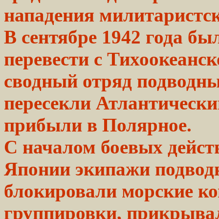
нападения милитаристс
В сентябре 1942 года б
перевести с Тихоокеанс
сводный отряд подводны
пересекли Атлантический
прибыли в Полярное.
С началом
боевых
дейст
Японии
экипажи
подвод
блокировали
морские
ко
группировки,
прикрывали