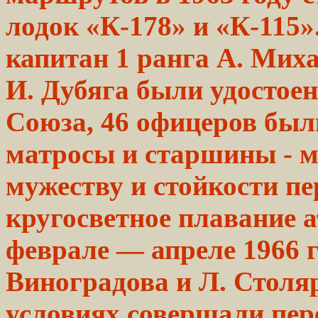
лодок
«К-178» и «К-115»
капитан
1
ранга
А. Миха
И. Дубяга были удостое
Союза,
46 офицеров бы
матросы и старшины - 
мужеству и
стойкости
пе
кругосветное
плавание
а
феврале — апреле
1966
г
Виноградова и Л.
Столя
условиях совершали пе