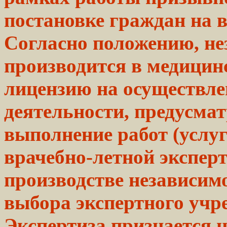
постановке граждан на в
Согласно положению, н
производится в медици
лицензию на осуществле
деятельности,
предусма
выполнение
работ
(услуг
врачебно-летной
эксперт
производстве независи
выбора
экспертного
учре
Экспертиза признается н