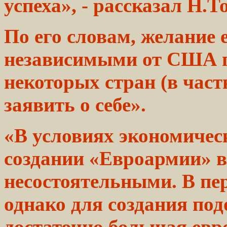
успеха», -
рассказал
Н.То
По его словам,
желание
е
независимыми от США
некоторых
стран
(в част
заявить о себе».
«В
условиях
экономическ
создании
«Евроармии»
в
несостоятельными. В
пе
однако для создания
под
достаточно большая евр