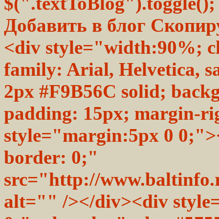
$(".textToBlog").toggle();
Добавить в блог Скопиру
<div style="width:90%; cl
family: Arial, Helvetica, 
2px #F9B56C solid; back
padding: 15px; margin-r
style="margin:5px 0 0;">
border: 0;"
src="http://www.baltinfo.
alt="" /></div><div style