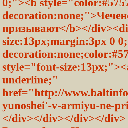
0;"><b style="color:#5757
decoration:none;">Чече
призывают</b></div><div
size:13px;margin:3px 0 0;
decoration:none;color:#5
style="font-size:13px;"><
underline;"
href="http://www.baltinf
yunoshei'-v-armiyu-ne-p
</div></div></div></div>