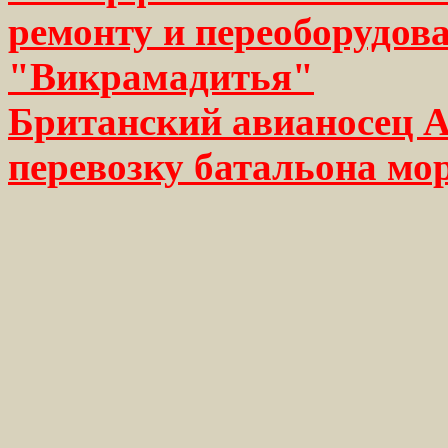
ремонту и переоборудо
"Викрамадитья"
Британский авианосец A
перевозку батальона мо