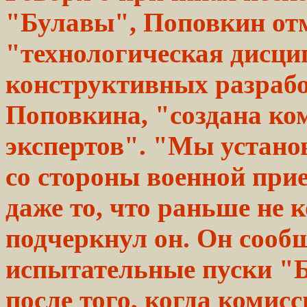
"Булавы", Поповкин
от
"технологическая
дисцип
конструктивных
разраб
Поповкина, "создана ко
экспертов". "Мы устан
со
стороны
военной при
даже
то, что раньше не 
подчеркнул
он. Он сооб
испытательные пуски
"
после
того,
когда комис