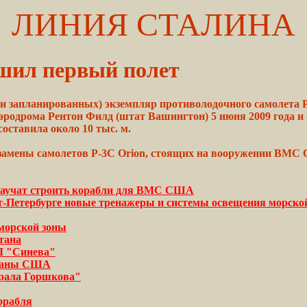
ЛИНИЯ СТАЛИНА
ршил первый полет
ти запланированных) экземпляр противолодочного самолета P
родрома Рентон Филд (штат Вашингтон) 5 июня 2009 года и с
оставила около 10 тыс. м.
замены самолетов
P-3C
Orion, стоящих на вооружении ВМ
 научат строить корабли для ВМС США
т-Петербурге новые тренажеры и системы освещения морско
морской зоны
тана
Л "Синева"
храны США
ирала Горшкова"
орабля