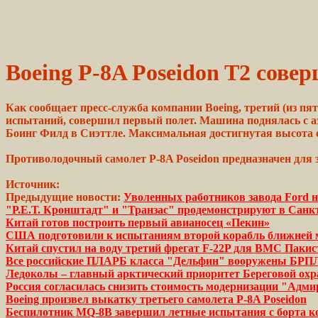
Boeing P-8A Poseidon T2 сове
Как сообщает пресс-служба компании Boeing, третий (из пя
испытаний, совершил первый полет. Машина поднялась с аэ
Боинг Филд в Сиэттле. Максимальная достигнутая высота с
Противолодочный самолет P-8A Poseidon
предназначен
для 
Источник:
Предыдущие новости:
Уволенных работников завода Ford
"Р.Е.Т. Кронштадт" и "Транзас" продемонстрируют в Санк
Китай готов построить первый авианосец «Пекин»
США подготовили к испытаниям второй корабль ближней 
Китай спустил на воду третий фрегат F-22P для ВМС Пакис
Все российские ПЛАРБ класса "Дельфин" вооружены БРП
Ледоколы – главный арктический приоритет Береговой о
Россия согласилась снизить стоимость модернизации "Адм
Boeing произвел выкатку третьего самолета P-8A Poseidon
Беспилотник MQ-8B завершил летные испытания с борта к