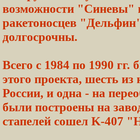
возможности
"Синевы"
ракетоносцев "Дельфин"
долгосрочны.
Всего с 1984 по
1990
гг. 
этого проекта,
шесть
из 
России, и одна - на пере
были
построены
на
заво
стапелей сошел
K-407
"Н