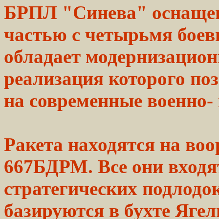
БРПЛ "Синева" оснаще
частью с четырьмя бое
обладает
модернизацио
реализация которого по
на
современные
военно-
Ракета
находятся
на воо
667БДРМ. Все они входя
стратегических подлодо
базируются
в бухте Ягел