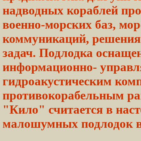
надводных
кораблей
про
военно-морских баз, мо
коммуникаций, решения
задач.
Подлодка
оснаще
информационно- управ
гидроакустическим
комп
противокорабельным
р
"Кило"
считается
в
нас
малошумных подлодок в