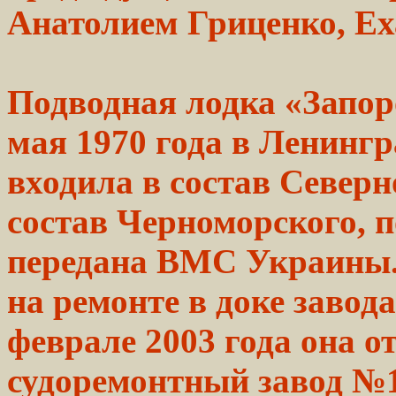
Анатолием Гриценко, Е
Подводная
лодка
«Запор
мая 1970
года
в Ленингр
входила в
состав
Северно
состав
Черноморского,
п
передана ВМС
Украины
на
ремонте
в доке завод
феврале 2003
года
она о
судоремонтный
завод №