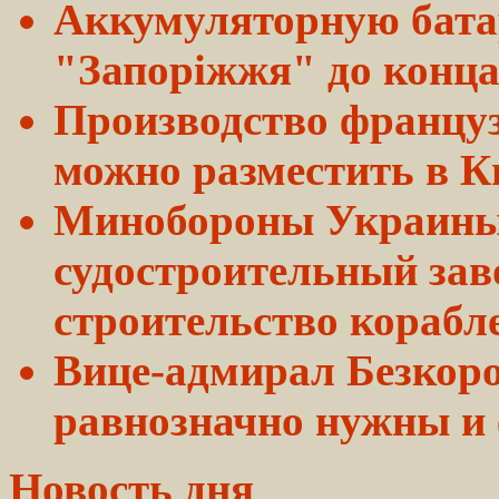
Аккумуляторную бата
"Запорiжжя" до
конц
Производство француз
можно разместить в К
Минобороны Украины
судостроительный
зав
строительство
корабл
Вице-адмирал Безко
равнозначно
нужны и
Новость дня