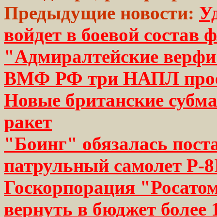
Предыдущие новости:
У
войдет в боевой состав ф
"Адмиралтейские верфи"
ВМФ РФ три НАПЛ прое
Новые британские субма
ракет
"Боинг" обязалась пост
патрульный самолет P-8I
Госкорпорация "Росатом
вернуть в бюджет более 