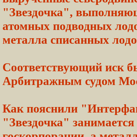
"Звездочка", выполняю
атомных подводных лодо
металла списанных лодо
Соответствующий иск б
Арбитражным
судом
Мо
Как
пояснили
"Интерфак
"Звездочка"
занимается
госкорпорации, а
металл