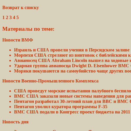
Возврат к списку
1 2 3 4 5
Материалы по теме:
Новости ВМФ
Израиль и США провели учения в Персидском заливе
Морпехи США стреляют из винтовок с
библейскими
к
Авианосец США Abraham
Lincoln
вышел на ходовые 
Ударная группа авианосца
Dwight
D. Eisenhower ВМ
Моряки покушаются на
самоубийство
чаще других в
Новости Военно-Промышленного Комплекса
США проведут морские
испытания
палубного беспило
ВМС США заказали новые системы
наведения
для рак
Пентагон разработал 30-летний
план
для ВВС и ВМС
Пентагон уволил куратора программы F-35
ВМС США подали в Конгресс проект
бюджета
на
2011
Новость дня