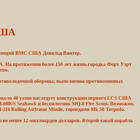
США
ующий
ВМС США Дональд Винтер.
А.
На протяжении
более
150 лет жизнь
городка
Форт Уэрт
тво.
отиволодочной обороны,
выполнения
противоминных
около
40 узлов наследует конструкцию
первого
LCS США
-60R/S
Seahawk и
беспилотник
MQ-8 Fire Scout.
Возможно,
116 Rolling
Airframe
Missile, торпедами Mk 50 Torpedo.
ю
не менее 12 миллиардов долларов. Второй
такой
корабль