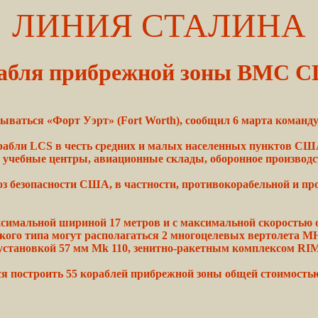
ЛИНИЯ СТАЛИНА
орабля прибрежной зоны ВМС 
зываться
«Форт Уэрт» (Fort Worth),
сообщил
6 марта
команд
рабли
LCS в
честь
средних и малых населенных пунктов
СШ
я
учебные
центры,
авиационные склады,
оборонное
производс
оз
безопасности США, в
частности,
противокорабельной и пр
симальной
шириной
17 метров и с максимальной скоростью
акого типа
могут
располагаться 2
многоцелевых
вертолета
MH
 установкой 57 мм Mk
110,
зенитно-ракетным комплексом RIM-
ся
построить
55 кораблей
прибрежной
зоны общей
стоимость