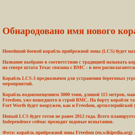
Обнародовано имя нового к
Новейший боевой корабль
прибрежной
зоны
(LCS) будет
на
Название
выбрано
в соответствии с традицией называть
ко
на севере штата Техас
связана
с ВМС - в нем располагаютс
Корабль LCS-3 предназначен для
устранения
береговых
угр
мероприятий.
Корабль водоизмещением
3000
тонн, длиной 115
метров,
мак
Freedom, уже вошедшего в
строй
ВМС.
На борту корабля т
Fort
Worth
будет вооружен, как и Freedom, артиллерийской
Новый LCS
будет
готов не ранее 2012 года.
Всего
планирует
Independence сейчас проходит
ходовые
испытания.
Фото: корабль
прибрежной
зоны Freedom (en.wikipedia.org)