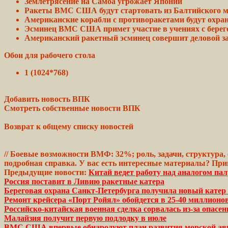
Землетрясение на Самоа угрожает Японии
Ракеты ВМС США будут
стартовать
из Балтийского 
Американские корабли с противоракетами будут охра
Эсминец ВМС США примет участие в
учениях
с берег
Американский
ракетный
эсминец совершит деловой за
Обои для рабочего стола
1 (1024*768)
Добавить новость ВПК
Смотреть
собственные новости ВПК
Возврат
к общему списку новостей
//
Боевые
возможности
ВМФ:
32%
; роль, задачи, структур
подробная справка. У вас есть интересные материалы? При
Предыдущие новости:
Китай ведет работу над аналогом пал
Россия поставит в Ливию ракетные катера
Береговая охрана Санкт-Петербурга получила новый катер
Ремонт крейсера «Порт Ройял» обойдется в 25-40 миллионо
Российско-китайская военная сделка сорвалась из-за опасе
Малайзия получит первую подлодку в июле
ВМС США впервые обнародуют план развития морской ави