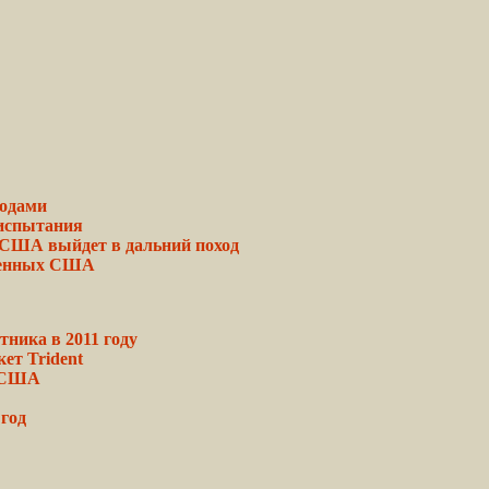
одами
испытания
С США
выйдет
в
дальний
поход
оенных США
тника в 2011 году
ет Trident
 США
год