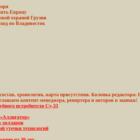
моря
нять Европу
овой охраной Грузии
ход во Владивосток
а, состав, хронология, карта присутствия. Колонка редактор
глашаем контент-менеджера, репортера и авторов в экипаж!
убного истребителя Су-33
 «Аллигатор»
в долларов
ний утечки технологий
ации на 30 лет