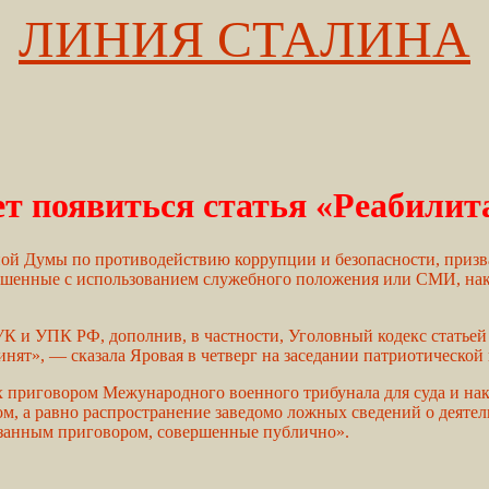
ЛИНИЯ СТАЛИНА
т появиться статья «Реабилит
ой Думы по противодействию коррупции и безопасности, призва
ершенные с использованием служебного положения или СМИ, нака
УК и УПК РФ, дополнив, в частности, Уголовный кодекс статье
принят», — сказала Яровая в четверг на заседании патриотическ
 приговором Межународного военного трибунала для суда и нак
м, а равно распространение заведомо ложных сведений о деят
азанным приговором, совершенные публично».