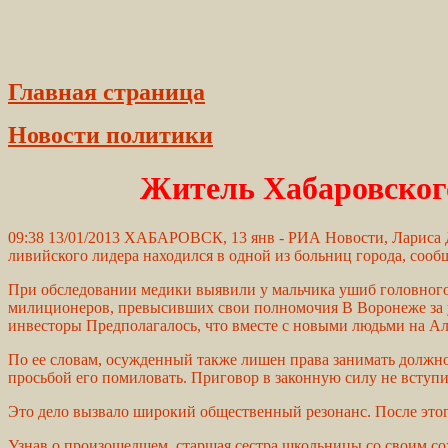
Главная страница
Новости политики
Житель Хабаровского
09:38 13/01/2013 ХАБАРОВСК, 13 янв - РИА Новости, Лариса 
ливийского лидера находился в одной из больниц города, соо
При обследовании медики выявили у мальчика ушиб головного 
милиционеров, превысивших свои полномочия В Воронеже за у
инвесторы Предполагалось, что вместе с новыми людьми на А
По ее словам, осужденный также лишен права занимать должно
просьбой его помиловать. Приговор в законную силу не вступи
Это дело вызвало широкий общественный резонанс. После этого
Узнав о произошедшем, старшая сестра школьницы со своим со