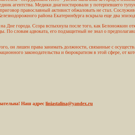
беседник агентства. Медики диагностировали у потерпевшего туп
приговор православный активист обжаловать не стал. Сослуживе
елезнодорожного района Екатеринбурга вскрыла еще два эпизода
л на Дне города. Ссора вспыхнула после того, как Белоножкин о
ды. По словам адвоката, его подзащитный не знал о предполагав
ого, он лишен права занимать должности, связанные с осущест
ационного законодательства и бюрократизм в этой сфере, от ко
зательна! Наш адрес
liniastalina@yandex.ru