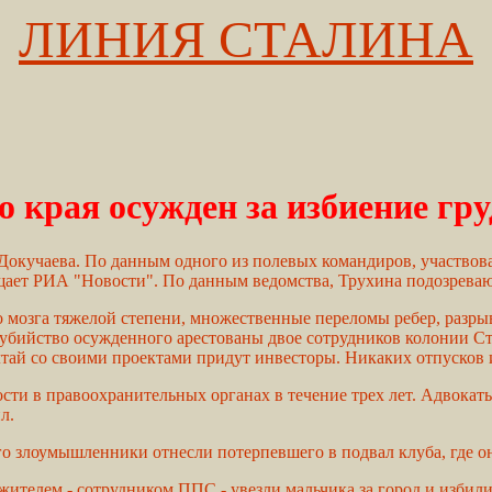
ЛИНИЯ СТАЛИНА
 края осужден за избиение гру
Докучаева. По данным одного из полевых командиров, участвов
бщает РИА "Новости". По данным ведомства, Трухина подозреваю
мозга тяжелой степени, множественные переломы ребер, разрыв 
бийство осужденного арестованы двое сотрудников колонии Ст
лтай со своими проектами придут инвесторы. Никаких отпусков
сти в правоохранительных органах в течение трех лет. Адвокат
л.
 злоумышленники отнесли потерпевшего в подвал клуба, где он и
жителем - сотрудником ППС - увезли мальчика за город и избил