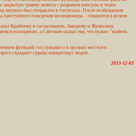
ую закрытую травму живота с разрывом капсулы и ткани
ц матроса был отправлен в госпиталь. После возбуждения
 преступного поведения милиционера, - говорится в релизе.
тказал Крайнику в согласовании. Закирову и Жуматаеву
шемся похищении, а Савельев сказал ему, что нужно "выбить
влением функций госслужащего в органах местного
торого страдают судьбы конкретных людей.
2013-12-03