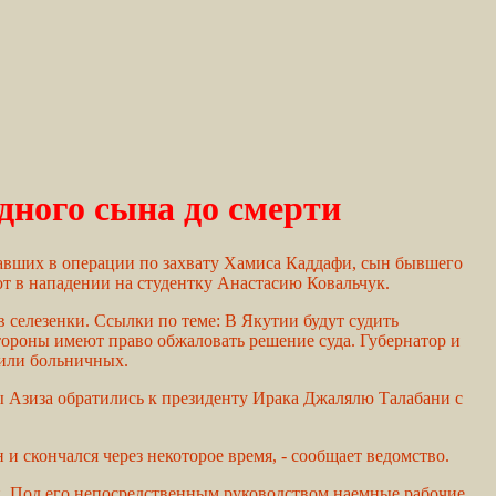
дного сына до смерти
авших в операции по захвату Хамиса Каддафи, сын бывшего
т в нападении на студентку Анастасию Ковальчук.
селезенки. Ссылки по теме: В Якутии будут судить
ороны имеют право обжаловать решение суда. Губернатор и
 или больничных.
ы Азиза обратились к президенту Ирака Джалялю Талабани с
 скончался через некоторое время, - сообщает ведомство.
и. Под его непосредственным руководством наемные рабочие