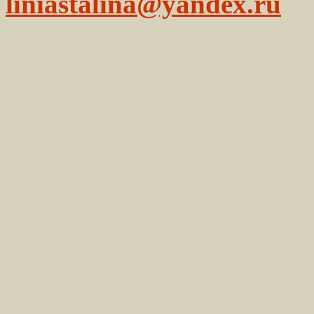
liniastalina@yandex.ru