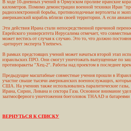
В ходе 10-дневных учений в Ормузском проливе иранские кора
километров. Помимо демонстрации военной техники Иран "про
радиоэлектронной борьбы, противолодочные вертолеты и экипаж
американский корабль вблизи своей территории. А если авиан
Эти действия Ирана стали непосредственной причиной перено
Еврейского университета Иерусалима отмечает, что совместны
может вестись от случая к случаю. Это то, что должно постоян
-цитирует эксперта Ynetnews.
В рамках предстоящих учений может начаться второй этап исп
израильских ПРО. Они смогут уничтожать выпущенные по защи
противоракеты "Хец-2". Работы над проектом в последнее время
Предыдущие масштабные совместные учения прошли в Израиле
участие свыше тысячи американских военнослужащих, которые
США. На учениях также использовались паралитические газы
Ирана, Сирии, Ливана и сектора Газа. Основное внимание уде
заатмосферного уничтожения боеголовок THAAD и батареями н
ВЕРНУТЬСЯ К СПИСКУ