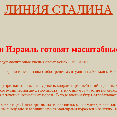
ЛИНИЯ СТАЛИНА
и Израиль готовят масштабны
ведут масштабные учения своих войск ПВО и ПРО.
ы давно и не связаны с обострением ситуации на Ближнем Вост
12") призваны повысить уровень координации действий израильс
отрудничества двух государств - в них примут участие по неск
в течение нескольких недель. В ходе учений будет отрабатывать
влено еще 21 декабря, но тогда сообщалось, что маневры состоя
заны с недавно завершившимися маневрами кораблей иранских 