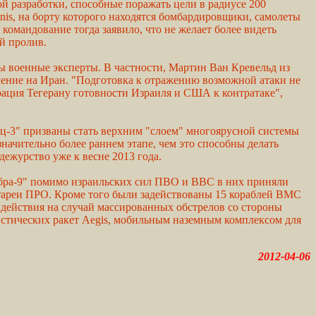
й разработки, способные поражать цели в радиусе 200
is, на борту которого находятся бомбардировщики, самолеты
омандование тогда заявило, что не желает более видеть
й пролив.
 военные эксперты. В частности, Мартин Ван Кревельд из
вление на Иран. "Подготовка к отражению возможной атаки не
трация Тегерану готовности Израиля и США к контратаке",
ц-3" призваны стать верхним "слоем" многоярусной системы
ачительно более раннем этапе, чем это способны делать
дежурство уже к весне 2013 года.
бра-9" помимо израильских сил ПВО и ВВС в них приняли
тареи ПРО. Кроме того были задействованы 15 кораблей ВМС
 действия на случай массированных обстрелов со стороны
истических ракет Aegis, мобильным наземным комплексом для
2012-04-06