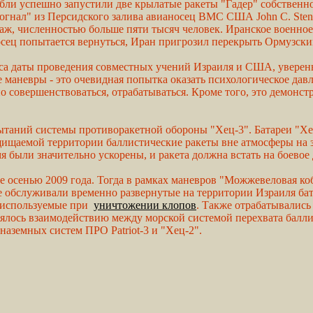
бли успешно запустили две крылатые ракеты "Гадер" собственно
гнал" из Персидского залива авианосец ВМС США John C. Stenn
, численностью больше пяти тысяч человек. Иранское военное к
осец попытается вернуться, Иран пригрозил перекрыть Ормузски
са даты проведения совместных учений Израиля и США, уверены
е маневры - это очевидная попытка оказать психологическое да
но совершенствоваться, отрабатываться. Кроме того, это демонс
ытаний системы противоракетной обороны "Хец-3". Батареи "Хе
щаемой территории баллистические ракеты вне атмосферы на зн
 были значительно ускорены, и ракета должна встать на боевое 
 осенью 2009 года. Тогда в рамках маневров "Можжевеловая ко
 обслуживали временно развернутые на территории Израиля ба
, используемые при
уничтожении клопов
. Также отрабатывались
лялось взаимодействию между морской системой перехвата балл
аземных систем ПРО Patriot-3 и "Хец-2".