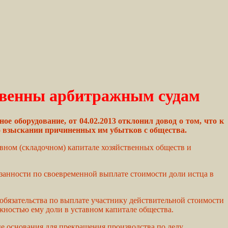
твенны арбитражным судам
 оборудование, от 04.02.2013 отклонил довод о том, что к
о взыскании причиненных им убытков с общества.
вном (складочном) капитале хозяйственных обществ и
занности по своевременной выплате стоимости доли истца в
.
бязательства по выплате участнику действительной стоимости
ежностью ему доли в уставном капитале общества.
е основания для прекращения производства по делу