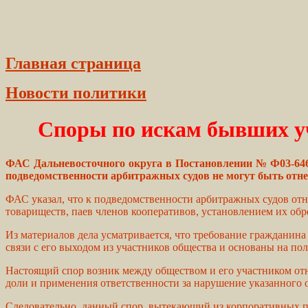
Главная страница
Новости политики
Споры по искам бывших у
ФАС Дальневосточного округа в Постановлении № Ф03-6465/
подведомственности арбитражных судов не могут быть отн
ФАС указал, что к подведомственности арбитражных судов отн
товариществ, паев членов кооперативов, установлением их об
Из материалов дела усматривается, что требование гражданин
связи с его выходом из участников общества и основаны на по
Настоящий спор возник между обществом и его участником от
доли и применения ответственности за нарушение указанного о
Следовательно, данный спор, вытекающий из корпоративных п