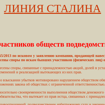
ЛИНИЯ СТАЛИНА
частников обществ подведомс
2013 по исковом у заявлению компании, продающей навесное
есены споры по искам бывших участников (физических лиц) 
есены споры, связанные с принадлежностью акций, долей в уста
ременений и реализацией вытекающих из них прав.
а о взыскании убытков мотивировано нарушением обществом обя
ложениях закона об обществах с ограниченной ответственностью
носительно своевременности выполнения обществом денежного о
бязательства, что вытекает из прав истца, связанных с принадл
равоотношений, подведомственен арбитражному суду и законны