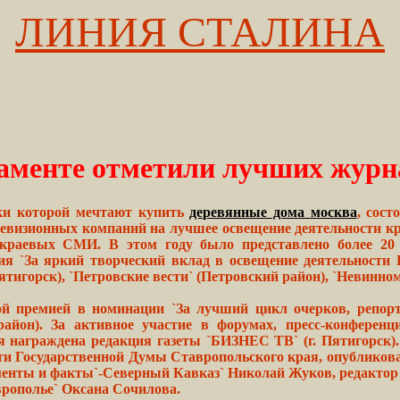
ЛИНИЯ СТАЛИНА
аменте отметили лучших журн
ики которой мечтают купить
деревянные дома москва
, сос
елевизионных компаний на лучшее освещение деятельности к
 краевых СМИ. В этом году было представлено более 20
я `За яркий творческий вклад в освещение деятельности
ятигорск), `Петровские вести` (Петровский район), `Невинном
й премией в номинации `За лучший цикл очерков, репорт
район). За активное участие в форумах, пресс-конференц
 награждена редакция газеты `БИЗНЕС ТВ` (г. Пятигорск)
сти Государственной Думы Ставропольского края, опубли
енты и факты`-Северный Кавказ` Николай Жуков, редактор
рополье` Оксана Сочилова.