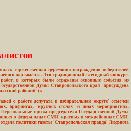
алистов
тоялась торжественная церемония награждения победителей
раевого парламента. Это традиционный ежегодный конкурс,
 работ, в которых были отражены основные события из
 Государственной Думы Ставропольского края` присуждена
ысский рабочий` (г.
ажей о работе депутата в избирательном округе` отмечен
иях, брифингах, `круглых столах` и иных мероприятиях,
. Персональные призы председателя Государственной Думы
кованных в федеральных СМИ, краевых и межрайонных СМИ,
 отдела политики газеты `Ставропольская правда` Людмила