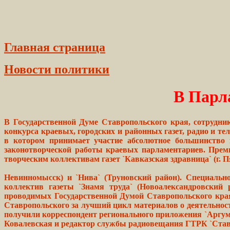
Главная страница
Новости политики
В Парл
В Государственной Думе Ставропольского края, сотрудн
конкурса краевых, городских и районных газет, радио и т
в котором принимает участие абсолютное большинство
законотворческой работы краевых парламентариев. Преми
творческим коллективам газет `Кавказская здравница` (г. П
Невинномысск) и `Нива` (Труновский район). Специально
коллектив газеты `Знамя труда` (Новоалександровский 
проводимых Государственной Думой Ставропольского края
Ставропольского за лучший цикл материалов о деятельно
получили корреспондент регионального приложения `Аргум
Ковалевская и редактор службы радиовещания ГТРК `Став