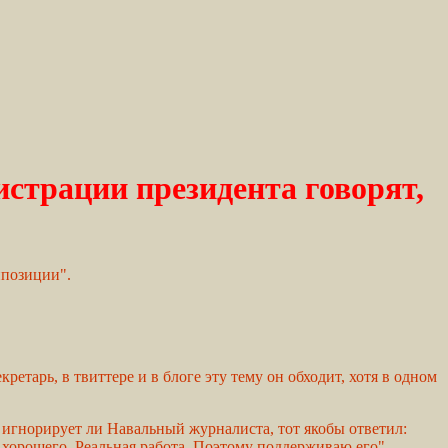
страции президента говорят,
ппозиции".
ретарь, в твиттере и в блоге эту тему он обходит, хотя в одном
гнорирует ли Навальный журналиста, тот якобы ответил:
о хорошего. Реальная работа. Поэтому поддерживаю его".