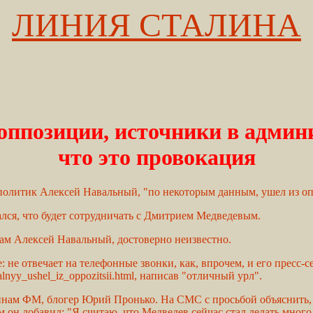
ЛИНИЯ СТАЛИНА
ппозиции, источники в админи
что это провокация
 политик Алексей Навальный, "по некоторым данным, ушел из о
лся, что будет сотрудничать с Дмитрием Медведевым.
сам Алексей Навальный, достоверно неизвестно.
е отвечает на телефонные звонки, как, впрочем, и его пресс-сек
yy_ushel_iz_oppozitsii.html, написав "отличный урл".
ам ФМ, блогер Юрий Пронько. На СМС с просьбой объяснить, и
м он добавил: "Я считаю, что Медведев сейчас стал делать мног