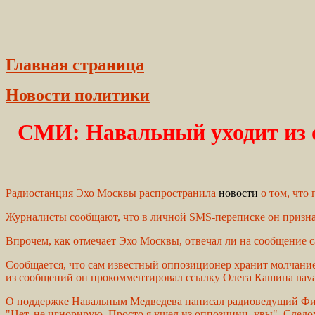
Главная страница
Новости политики
СМИ: Навальный уходит из о
Радиостанция Эхо Москвы распространила
новости
о том, что
Журналисты сообщают, что в личной SMS-переписке он призна
Впрочем, как отмечает Эхо Москвы, отвечал ли на сообщение 
Сообщается, что сам известный оппозиционер хранит молчание: н
из сообщений он прокомментировал ссылку Олега Кашина navaln
О поддержке Навальным Медведева написал радиоведущий Фин
"Нет, не игнорирую. Просто я ушел из оппозиции, увы". Следо