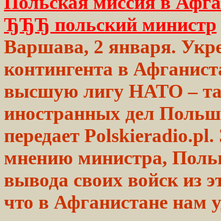
Польская миссия в Афга
ЂЂЂ польский министр
Варшава, 2 января. Укр
контингента в Афганист
высшую лигу НАТО – т
иностранных дел Польш
передает Рolskieradio.pl.
мнению
министра, Пол
вывода
своих
войск из
э
что в Афганистане нам
у