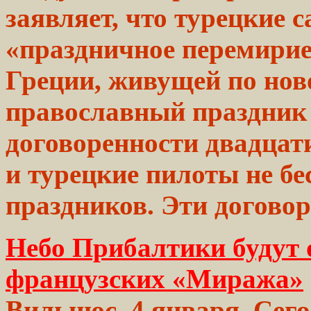
заявляет,
что турецкие 
«праздничное
перемирие
Греции, живущей по нов
православный праздник
договоренности двадцати
и
турецкие
пилоты не бес
праздников. Эти догово
Небо Прибалтики будут 
французских «Миража»
Вильнюс, 4 января. Сего