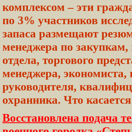
комплексом
– эти
гражд
по 3% участников иссле
запаса
размещают резюме
менеджера
по закупкам,
отдела, торгового предс
менеджера,
экономиста,
руководителя,
квалифици
охранника. Что
касается
Восстановлена подача т
военного городка «Степ