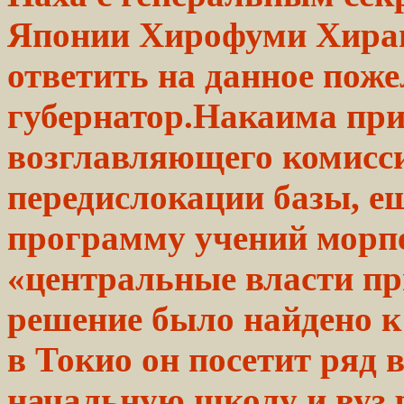
Японии Хирофуми Хиран
ответить на
данное
пожел
губернатор.Накаима пр
возглавляющего комисс
передислокации базы, ещ
программу учений морп
«центральные власти п
решение
было
найдено к
в Токио он посетит ряд
начальную
школу
и вуз 