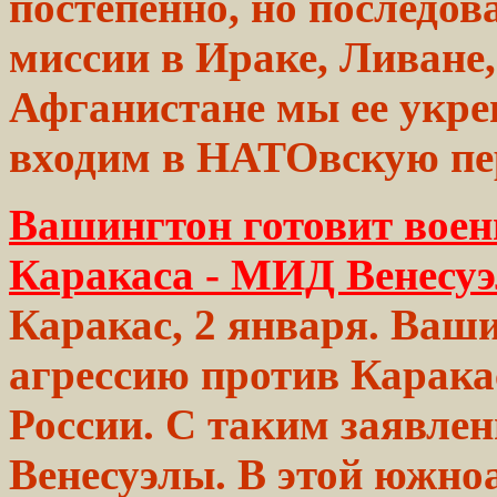
постепенно, но
последов
миссии в
Ираке,
Ливане,
Афганистане мы ее укр
входим в
НАТОвскую
пе
Вашингтон готовит воен
Каракаса - МИД Венесу
Каракас, 2 января. Ваш
агрессию против Карака
России. С таким заявл
Венесуэлы. В этой южно