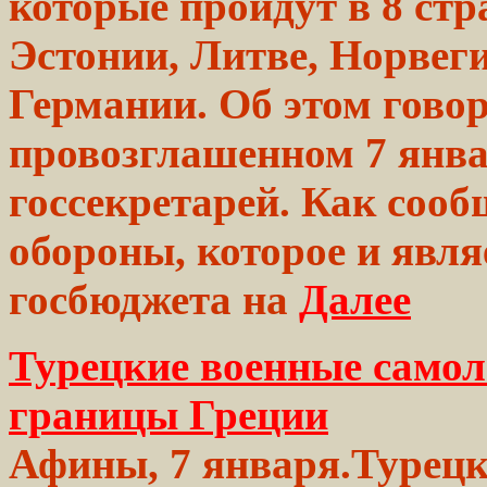
которые
пройдут в 8 ст
Эстонии, Литве,
Норвеги
Германии. Об
этом
говор
провозглашенном 7
янв
госсекретарей. Как соо
обороны, которое и явл
госбюджета
на
Далее
Турецкие военные само
границы Греции
Афины, 7 января.Турецк