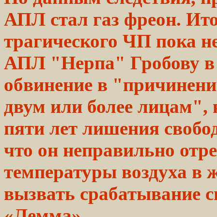
АПЛ стал газ фреон. Ит
трагического
ЧП пока не
АПЛ "Нерпа" Гробову 
обвинение в "причинени
двум
или более
лицам",
пяти лет лишения свобо
что он
неправильно
отре
температуры
воздуха в
вызвать
срабатывание
с
«Лемма».