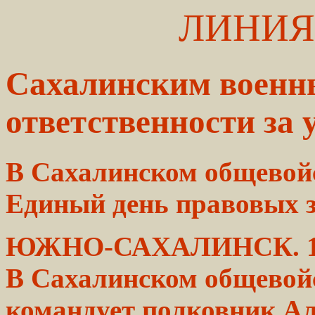
ЛИНИЯ
Сахалинским военн
ответственности за 
В
Сахалинском
общевойс
Единый
день
правовых 
ЮЖНО-САХАЛИНСК. 
В
Сахалинском
общевойс
командует
полковник
Ал