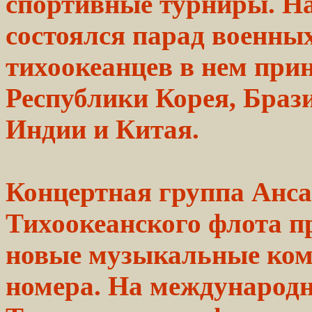
спортивные
турниры. На
состоялся
парад
военны
тихоокеанцев
в нем прин
Республики
Корея, Браз
Индии
и Китая.
Концертная группа
Анс
Тихоокеанского флота пр
новые музыкальные
ком
номера. На международ