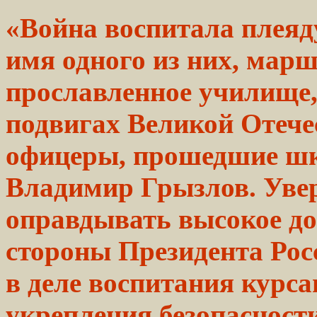
«Война воспитала плеяд
имя одного из
них,
марш
прославленное училище
подвигах
Великой Отече
офицеры,
прошедшие ш
Владимир
Грызлов.
Увер
оправдывать
высокое до
стороны
Президента
Рос
в
деле
воспитания курсан
укрепления
безопасност