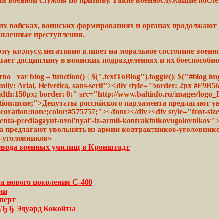
ия
военной
службы
по призыву. Такие
военнослужащие
после
гих
войсках,
воинских формированиях и
органах
продолжают
шленные преступления.
му корпусу, негативно
влияет
на моральное состояние воен
шает дисциплину в
воинских
подразделениях и их
боеспособно
r blog = function() { $(".textToBlog").toggle(); $("#blog img
amily: Arial, Helvetica, sans-serif"><div style="border: 2px #F9
th:150px; border: 0;" src="http://www.baltinfo.ru/images/logo_Ba
ecoration:none;">Депутаты российского парламента предлагают
ecoration:none;color:#575757;"></font></div><div style="font-siz
menta-predlagayut-uvol'nyat'-iz-armii-kontraktnikovugolovnikov
а предлагают
увольнять
из армии контрактников-уголовник
в-уголовников»
ревода военных училищ в Кронштадт
ма нового поколения С-400
ии
перт
и ЂЂЂ Эдуард Кокойты