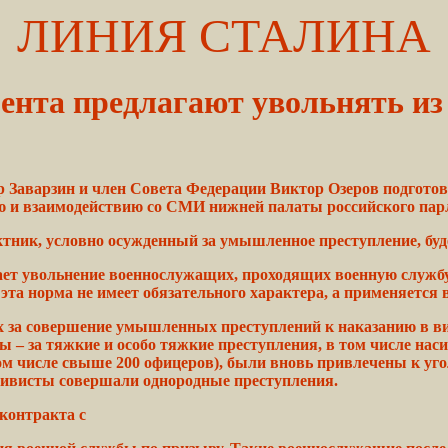
ЛИНИЯ СТАЛИНА
ента предлагают увольнять из
 Заварзин и член Совета Федерации Виктор Озеров подготов
ью и взаимодействию со СМИ нижней палаты российского пар
ктник,
условно
осужденный
за умышленное преступление,
буд
ает увольнение
военнослужащих,
проходящих
военную
служб
 эта норма не имеет
обязательного
характера, а применяется 
х
за совершение умышленных преступлений к
наказанию
в в
ны
–
за
тяжкие
и особо
тяжкие
преступления, в том числе нас
ом числе
свыше
200 офицеров), были вновь
привлечены
к уг
дивисты
совершали однородные преступления.
контракта с