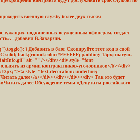
 прекращения
контракта
будут дослуживать
срок
службы
по
проходить военную службу более двух тысяч
нослужащих,
подчиненных
осужденным офицерам,
создает
сть»,
- добавил В.Заварзин.
").toggle(); } Добавить в блог Скопируйте этот код в свой
B56C solid; background-color:#FFFFFF; padding: 15px; margin-
ltInfo.gif" alt="" /></div><div style="font-
 увольнять из армии контрактников-уголовников</b></div>
e:13px;"><a style="text-decoration: underline;"
">Читать далее</a></div></div></div></div> Так это будет
ов
Читать далее Обсуждение темы «Депутаты российского