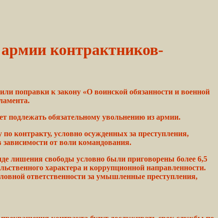
 армии контрактников-
или поправки к закону «О воинской обязанности и военной
ламента.
ет
подлежать обязательному
увольнению
из армии.
у по
контракту,
условно осужденных за
преступления,
в зависимости от воли командования.
иде лишения
свободы
условно были
приговорены
более 6,5
ильственного
характера
и коррупционной направленности.
оловной
ответственности
за умышленные преступления,