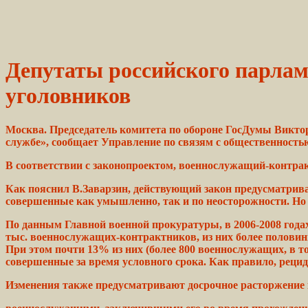
Депутаты российского парлам
уголовников
Москва. Председатель комитета по обороне ГосДумы Виктор
службе», сообщает Управление по связям с общественност
В соответствии с законопроектом, военнослужащий-контра
Как пояснил В.Заварзин,
действующий
закон предусматрив
совершенные как
умышленно,
так и по неосторожности. Но
По
данным
Главной военной прокуратуры, в 2006-2008
года
тыс.
военнослужащих-контрактников,
из них более полови
При этом почти 13% из них
(более
800 военнослужащих, в т
совершенные за время условного
срока.
Как правило,
реци
Изменения также предусматривают досрочное
расторжение