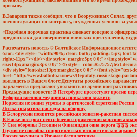
военнослужащими, заключившими его во время
прохожден
призыву.
В.Заварзин
также
сообщил, что в Вооруженных Силах, дру
военнослужащих
по контракту,
осужденных
условно за умы
«Подобная
порочная
практика снижает
доверие
к офицерско
предпосылки для совершения
воинских
преступлений, ухуд
Распечатать новость © Балтийское Информационное агентство va
блог: <div style="width:90%; clear: both; padding:15px; font-f
right:-11px"><div><div style="margin:5px 0 0;"><img style="wid
size:14px;margin:3px 0 0;"><b style="color:#575757;text-d
<div style="font-size:13px;margin:3px 0 0;"><font style="text-d
href="http://www.baltinfo.ru/news/Deputaty-rossii'skogo-parla
выглядеть в Вашем блоге:
Депутаты
российского
парламент
парламента предлагают увольнять из армии контрактнико
Предыдущие новости:
В Петербурге протестуют против пе
Реформа военной медицины: приказано выжить
Норвегия не видит угрозы в арктической стратегии России
Литва сократила расходы на оборону
В Белоруссии появится российская зенитно-ракетная систе
В Ейске построят центр боевого применения морской авиац
У Сил обороны Эстонии и Финляндии одна дорога ЂЂЂ экс
Грузия не способна сопротивляться юго-осетинской арми
Россия закупила в Израиле беспилотники