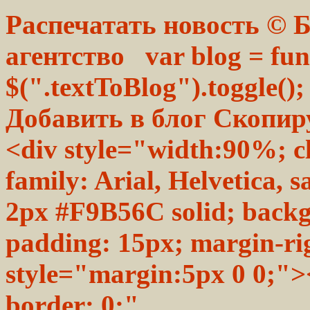
Распечатать новость ©
агентство var blog = func
$(".textToBlog").toggle();
Добавить в блог Скопиру
<div style="width:90%; cl
family: Arial, Helvetica, 
2px #F9B56C solid; back
padding: 15px; margin-r
style="margin:5px 0 0;">
border: 0;"