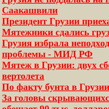
Саакашвили
Президент Грузии приех
Мятежники сдались гру
Грузия избрала неподхо
проблемы - МИД РФ
Мятеж в Грузии: двух с
вертолета
По факту бунта в Грузии
За головы скрывающихс
обещает 90 тыс. долларо