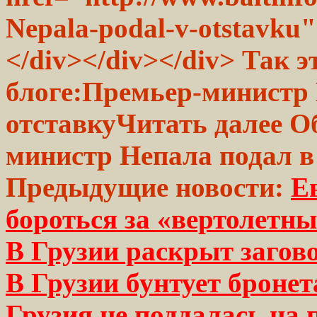
Nepala-podal-v-otstavku
</div></div></div> Так 
блоге:
Премьер-министр 
отставку
Читать далее О
министр Непала подал в
Предыдущие новости:
Е
бороться за «вертолетн
В Грузии раскрыт загов
В Грузии бунтует броне
Грузия не поддалась на 